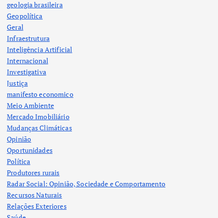
geologia brasileira
Geopolítica
Geral
Infraestrutura
Inteligência Artificial
Internacional
Investigativa
Justiça
manifesto economico
Meio Ambiente
Mercado Imobiliário
Mudanças Climáticas
Opinião
Oportunidades
Política
Produtores rurais
Radar Social: Opinião, Sociedade e Comportamento
Recursos Naturais
Relações Exteriores
Saúde