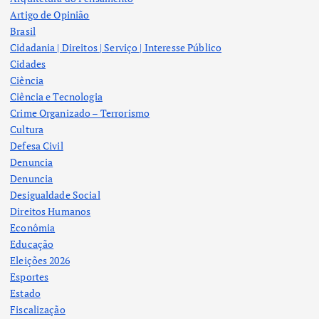
Artigo de Opinião
Brasil
Cidadania | Direitos | Serviço | Interesse Público
Cidades
Ciência
Ciência e Tecnologia
Crime Organizado – Terrorismo
Cultura
Defesa Civil
Denuncia
Denuncia
Desigualdade Social
Direitos Humanos
Econômia
Educação
Eleições 2026
Esportes
Estado
Fiscalização