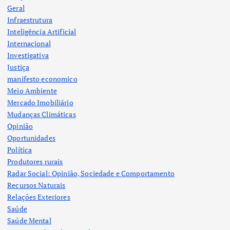
Geral
Infraestrutura
Inteligência Artificial
Internacional
Investigativa
Justiça
manifesto economico
Meio Ambiente
Mercado Imobiliário
Mudanças Climáticas
Opinião
Oportunidades
Política
Produtores rurais
Radar Social: Opinião, Sociedade e Comportamento
Recursos Naturais
Relações Exteriores
Saúde
Saúde Mental