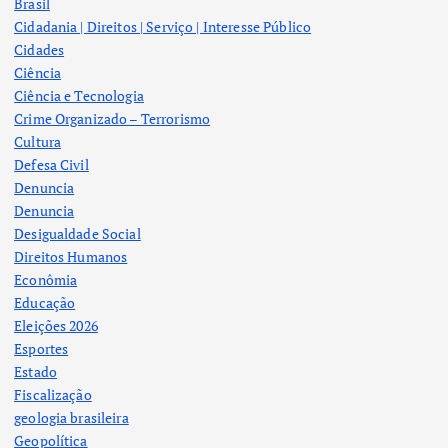
Brasil
Cidadania | Direitos | Serviço | Interesse Público
Cidades
Ciência
Ciência e Tecnologia
Crime Organizado – Terrorismo
Cultura
Defesa Civil
Denuncia
Denuncia
Desigualdade Social
Direitos Humanos
Econômia
Educação
Eleições 2026
Esportes
Estado
Fiscalização
geologia brasileira
Geopolítica