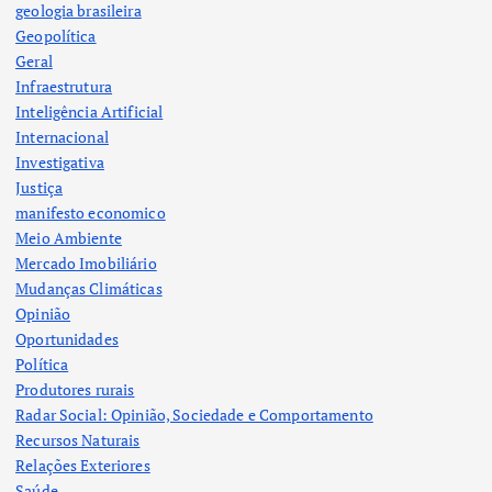
geologia brasileira
Geopolítica
Geral
Infraestrutura
Inteligência Artificial
Internacional
Investigativa
Justiça
manifesto economico
Meio Ambiente
Mercado Imobiliário
Mudanças Climáticas
Opinião
Oportunidades
Política
Produtores rurais
Radar Social: Opinião, Sociedade e Comportamento
Recursos Naturais
Relações Exteriores
Saúde