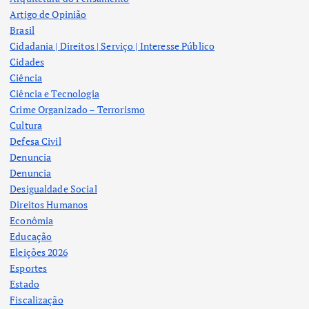
Artigo de Opinião
Brasil
Cidadania | Direitos | Serviço | Interesse Público
Cidades
Ciência
Ciência e Tecnologia
Crime Organizado – Terrorismo
Cultura
Defesa Civil
Denuncia
Denuncia
Desigualdade Social
Direitos Humanos
Econômia
Educação
Eleições 2026
Esportes
Estado
Fiscalização