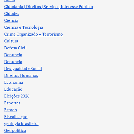
Cidadania | Direitos | Serviço | Interesse Público
Cidades
Ciência
Ciência e Tecnologia
Crime Organizado – Terrorismo
Cultura
Defesa Civil
Denuncia
Denuncia
Desigualdade Social
Direitos Humanos
Econômia
Educação
Eleições 2026
Esportes
Estado
Fiscalização
geologia brasileira
Geopolítica