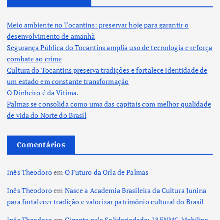
Meio ambiente no Tocantins: preservar hoje para garantir o
desenvolvimento de amanhã
Segurança Pública do Tocantins amplia uso de tecnologia e reforça
combate ao crime
Cultura do Tocantins preserva tradições e fortalece identidade de
um estado em constante transformação
O Dinheiro é da Vítima.
Palmas se consolida como uma das capitais com melhor qualidade
de vida do Norte do Brasil
Comentários
Inês Theodoro
em
O Futuro da Orla de Palmas
Inês Theodoro
em
Nasce a Academia Brasileira da Cultura Junina
para fortalecer tradição e valorizar patrimônio cultural do Brasil
Inês Theodoro
em
Gigante pela Solidariedade: 2º ENMG Mobiliza