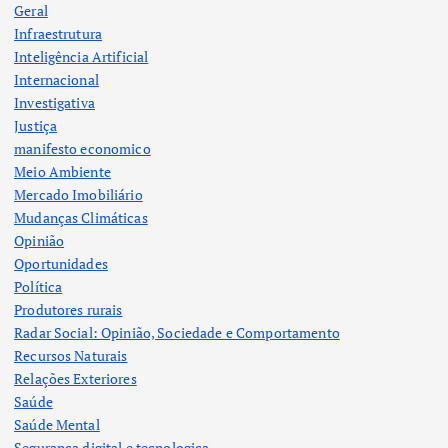
Geral
Infraestrutura
Inteligência Artificial
Internacional
Investigativa
Justiça
manifesto economico
Meio Ambiente
Mercado Imobiliário
Mudanças Climáticas
Opinião
Oportunidades
Política
Produtores rurais
Radar Social: Opinião, Sociedade e Comportamento
Recursos Naturais
Relações Exteriores
Saúde
Saúde Mental
Segurança digital e tecnologica