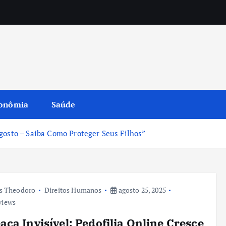
onômia
Saúde
gosto – Saiba Como Proteger Seus Filhos”
s Theodoro
Direitos Humanos
agosto 25, 2025
views
ça Invisível: Pedofilia Online Cresce