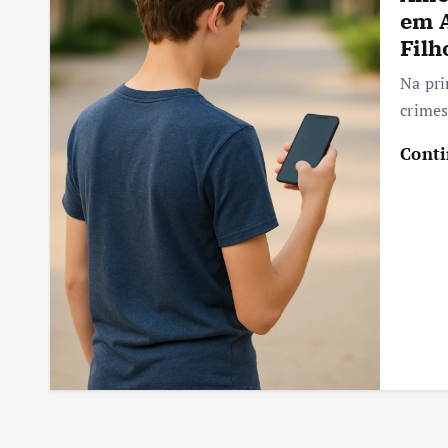
em A
Filh
Na pri
crime
Conti