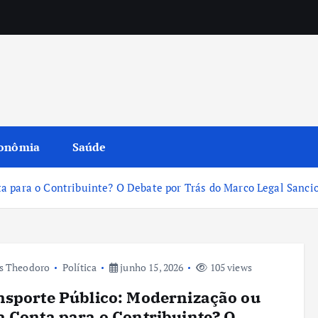
onômia
Saúde
a para o Contribuinte? O Debate por Trás do Marco Legal Sanci
s Theodoro
Política
junho 15, 2026
105 views
sporte Público: Modernização ou
 Conta para o Contribuinte? O