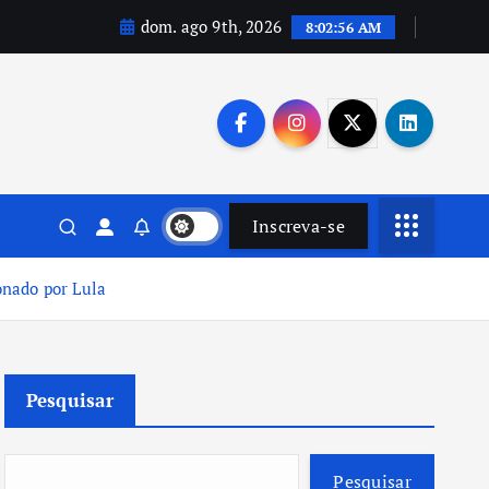
dom. ago 9th, 2026
8:02:57 AM
Inscreva-se
onado por Lula
Pesquisar
Pesquisar