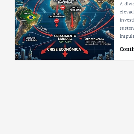
A dívi
elevad
invest
susten
impuls
Conti