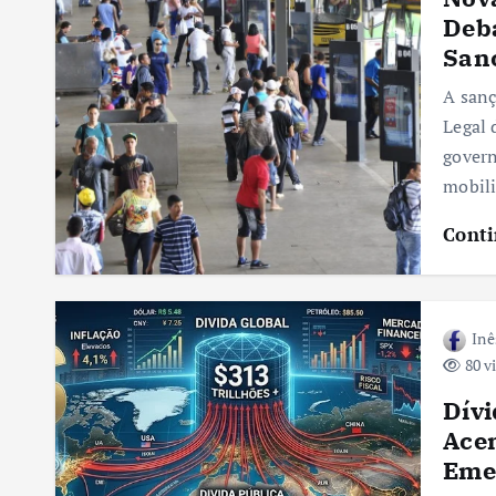
Deba
San
A sanç
Legal 
govern
mobil
Conti
Inê
80 v
Dívi
Acen
Eme