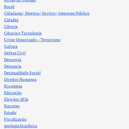
Brasil
Cidadania | Direitos | Serviço | Interesse Público
Cidades
Ciência
Ciência e Tecnologia
Crime Organizado – Terrorismo
Cultura
Defesa Civil
Denuncia
Denuncia
Desigualdade Social
Direitos Humanos
Econômia
Educação
Eleições 2026
Esportes
Estado
Fiscalização
geologia brasileira