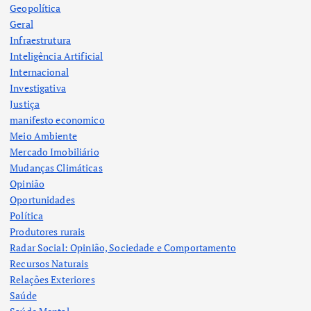
Geopolítica
Geral
Infraestrutura
Inteligência Artificial
Internacional
Investigativa
Justiça
manifesto economico
Meio Ambiente
Mercado Imobiliário
Mudanças Climáticas
Opinião
Oportunidades
Política
Produtores rurais
Radar Social: Opinião, Sociedade e Comportamento
Recursos Naturais
Relações Exteriores
Saúde