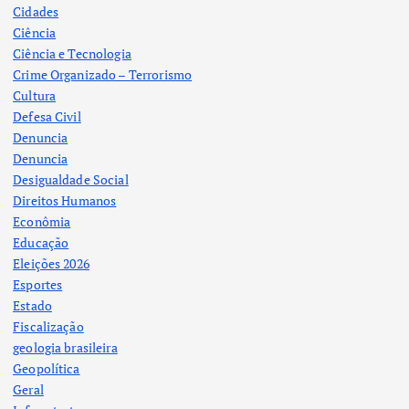
Cidades
Ciência
Ciência e Tecnologia
Crime Organizado – Terrorismo
Cultura
Defesa Civil
Denuncia
Denuncia
Desigualdade Social
Direitos Humanos
Econômia
Educação
Eleições 2026
Esportes
Estado
Fiscalização
geologia brasileira
Geopolítica
Geral