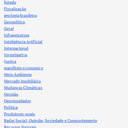
Estado
Fiscalização
geologia brasileira
Geopolítica
Geral
Infraestrutura
Inteligência Artificial
Internacional
Investigativa
Justiça
manifesto economico
Meio Ambiente
Mercado Imobiliário
Mudanças Climáticas
Opinião
Oportunidades
Política
Produtores rurais
Radar Social: Opinião, Sociedade e Comportamento
Recursos Naturais