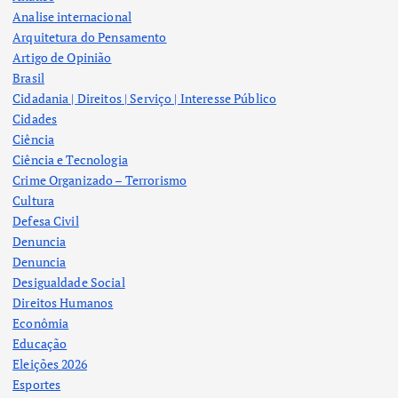
Analise internacional
Arquitetura do Pensamento
Artigo de Opinião
Brasil
Cidadania | Direitos | Serviço | Interesse Público
Cidades
Ciência
Ciência e Tecnologia
Crime Organizado – Terrorismo
Cultura
Defesa Civil
Denuncia
Denuncia
Desigualdade Social
Direitos Humanos
Econômia
Educação
Eleições 2026
Esportes