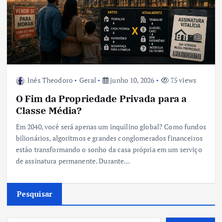
Inês Theodoro
Geral
junho 10, 2026
75 views
O Fim da Propriedade Privada para a
Classe Média?
Em 2040, você será apenas um inquilino global? Como fundos
bilionários, algoritmos e grandes conglomerados financeiros
estão transformando o sonho da casa própria em um serviço
de assinatura permanente. Durante…
Pesquisar