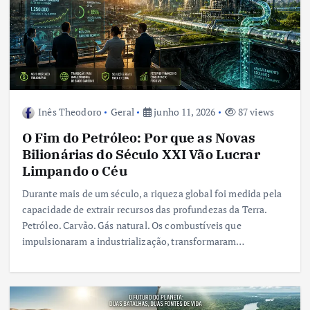
Inês Theodoro
Geral
junho 11, 2026
87 views
O Fim do Petróleo: Por que as Novas
Bilionárias do Século XXI Vão Lucrar
Limpando o Céu
Durante mais de um século, a riqueza global foi medida pela
capacidade de extrair recursos das profundezas da Terra.
Petróleo. Carvão. Gás natural. Os combustíveis que
impulsionaram a industrialização, transformaram…