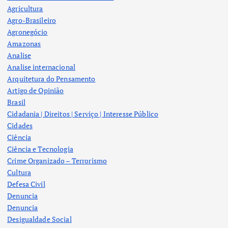
Agricultura
Agro-Brasileiro
Agronegócio
Amazonas
Analise
Analise internacional
Arquitetura do Pensamento
Artigo de Opinião
Brasil
Cidadania | Direitos | Serviço | Interesse Público
Cidades
Ciência
Ciência e Tecnologia
Crime Organizado – Terrorismo
Cultura
Defesa Civil
Denuncia
Denuncia
Desigualdade Social