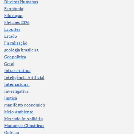
Direitos Humanos
Econômia
Educação
Eleições 2026
Esportes
Estado
Fiscalização
geologia brasileira
Geopolítica
Geral
Infraestrutura
Inteligência Artificial
Internacional
Investigativa
Justiça
manifesto economico
Meio Ambiente
Mercado Imobiliário
Mudanças Climáticas
Opinião