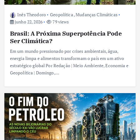
Inês Theodoro
Geopolítica
,
Mudanças Climáticas
junho 22, 2026
79 views
Brasil: A Próxima Superpotência Pode
Ser Climática?
Em um mundo pressionado por crises ambientais, água,
energia limpa e alimentos transformam o país em um ativo
estratégico global Por Redação | Meio Ambiente, Economia e
Geopolítica | Domingo,…