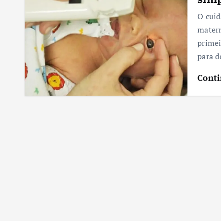
O cuid
matern
primei
para d
Conti