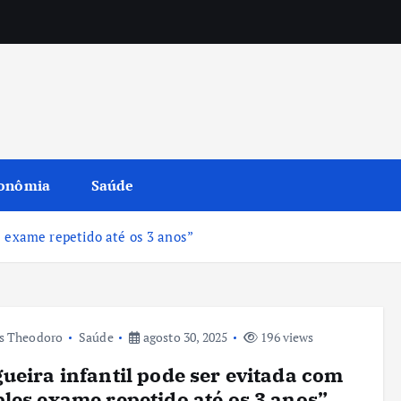
onômia
Saúde
s exame repetido até os 3 anos”
s Theodoro
Saúde
agosto 30, 2025
196 views
ueira infantil pode ser evitada com
les exame repetido até os 3 anos”