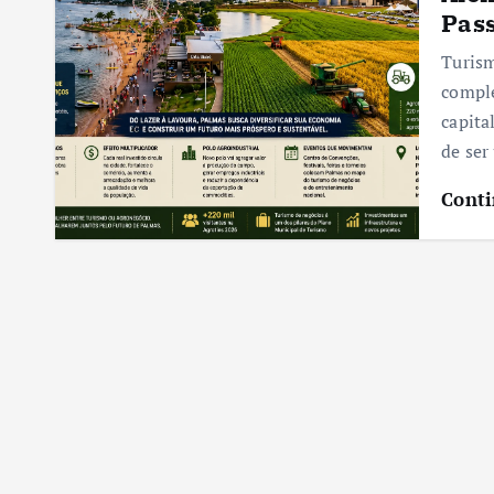
Pass
Turism
compl
capita
de ser
Conti