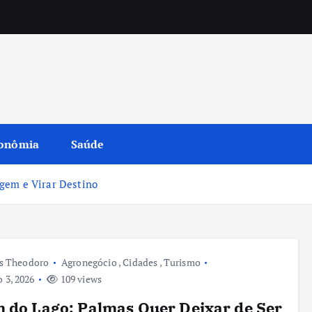
onômia
Saúde
gem e Virar Destino
s Theodoro
Agronegócio
,
Cidades
,
Turismo
 3, 2026
109 views
 do Lago: Palmas Quer Deixar de Ser