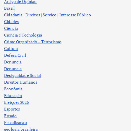
Artigo de Opinião
Brasil
Cidadania | Direitos | Serviço | Interesse Público
Cidades
Ciência
Ciência e Tecnologia
Crime Organizado – Terrorismo
Cultura
Defesa Civil
Denuncia
Denuncia
Desigualdade Social
Direitos Humanos
Econômia
Educação
Eleições 2026
Esportes
Estado
Fiscalização
geologia brasileira