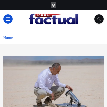
S
k
i
p
t
o
c
Home
o
n
t
e
n
t