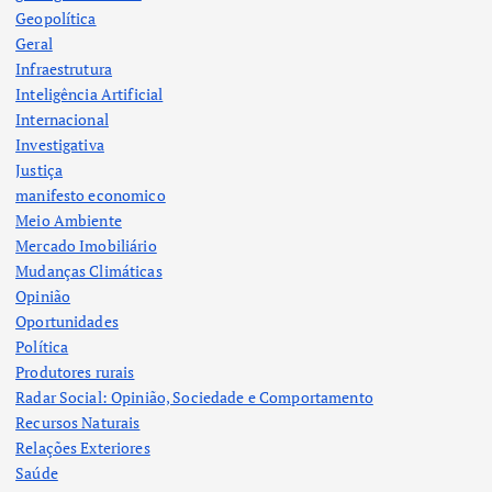
Geopolítica
Geral
Infraestrutura
Inteligência Artificial
Internacional
Investigativa
Justiça
manifesto economico
Meio Ambiente
Mercado Imobiliário
Mudanças Climáticas
Opinião
Oportunidades
Política
Produtores rurais
Radar Social: Opinião, Sociedade e Comportamento
Recursos Naturais
Relações Exteriores
Saúde