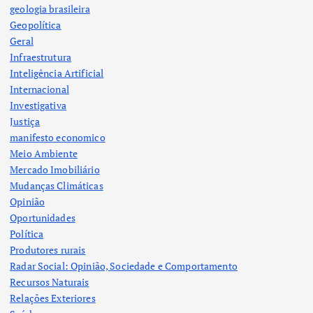
geologia brasileira
Geopolítica
Geral
Infraestrutura
Inteligência Artificial
Internacional
Investigativa
Justiça
manifesto economico
Meio Ambiente
Mercado Imobiliário
Mudanças Climáticas
Opinião
Oportunidades
Política
Produtores rurais
Radar Social: Opinião, Sociedade e Comportamento
Recursos Naturais
Relações Exteriores