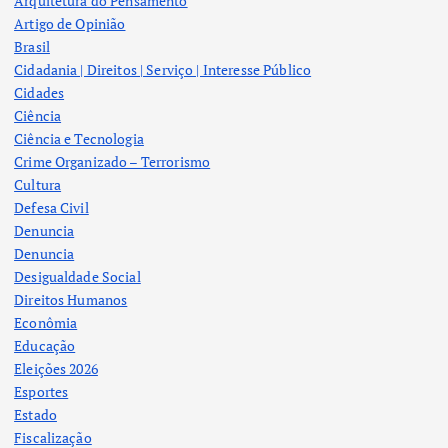
Arquitetura do Pensamento
Artigo de Opinião
Brasil
Cidadania | Direitos | Serviço | Interesse Público
Cidades
Ciência
Ciência e Tecnologia
Crime Organizado – Terrorismo
Cultura
Defesa Civil
Denuncia
Denuncia
Desigualdade Social
Direitos Humanos
Econômia
Educação
Eleições 2026
Esportes
Estado
Fiscalização