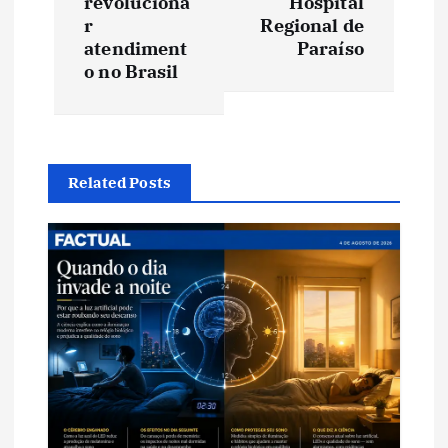
revoluciona
Hospital
r
Regional de
g
atendiment
Paraíso
o no Brasil
a
ç
ã
Related Posts
o
d
e
P
o