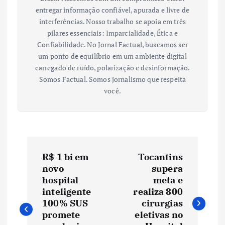
entregar informação confiável, apurada e livre de
interferências. Nosso trabalho se apoia em três
pilares essenciais: Imparcialidade, Ética e
Confiabilidade. No Jornal Factual, buscamos ser
um ponto de equilíbrio em um ambiente digital
carregado de ruído, polarização e desinformação.
Somos Factual. Somos jornalismo que respeita
você.
N
R$ 1 bi em
Tocantins
a
novo
supera
hospital
meta e
v
inteligente
realiza 800
100% SUS
cirurgias
e
promete
eletivas no