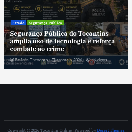
Cult
ado
Segurança Pública
Cul
urança Pública do Tocantins
tra
lia uso de tecnologia e reforça
um 
mbate ao crime
tra
y
Inês Theodoro
agosto 6, 2026
46 views
By
Copyright © 2026 Tocantins Online | Powered by
Desert Themes