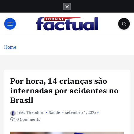
S
k
i
p
t
o
c
Home
o
n
t
e
Por hora, 14 crianças são
n
t
internadas por acidentes no
Brasil
Inês Theodoro
Saúde
setembro 1, 2025
0 Comments