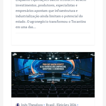
investimentos, produtores, especialistas e
empresários apontam que infraestrutura e
industrialização ainda limitam o potencial do
estado. O agronegócio transformou o Tocantins
em uma das…
Inês Theodoro
Brasil
,
Eleições 2026