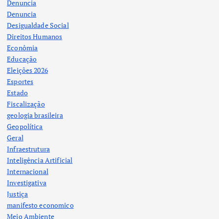
Denuncia
Denuncia
Desigualdade Social
Direitos Humanos
Econômia
Educação
Eleições 2026
Esportes
Estado
Fiscalização
geologia brasileira
Geopolítica
Geral
Infraestrutura
Inteligência Artificial
Internacional
Investigativa
Justiça
manifesto economico
Meio Ambiente