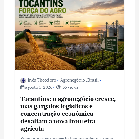
d
e
P
o
s
Inês Theodoro
Agronegócio
,
Brasil
t
agosto 5, 2026
36 views
Tocantins: o agronegócio cresce,
mas gargalos logísticos e
concentração econômica
desafiam a nova fronteira
agrícola
Enquanto exportações batem recordes e atraem