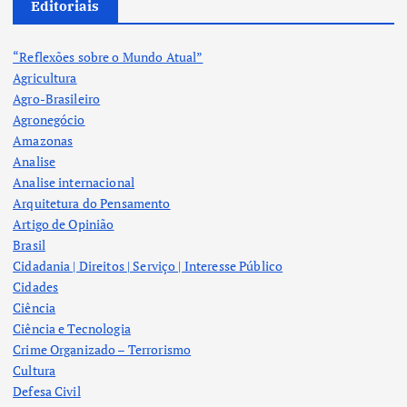
Editoriais
“Reflexões sobre o Mundo Atual”
Agricultura
Agro-Brasileiro
Agronegócio
Amazonas
Analise
Analise internacional
Arquitetura do Pensamento
Artigo de Opinião
Brasil
Cidadania | Direitos | Serviço | Interesse Público
Cidades
Ciência
Ciência e Tecnologia
Crime Organizado – Terrorismo
Cultura
Defesa Civil