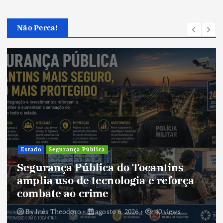
Não Perca!
Cultura
Cultura do Tocantins p
ocantins
tradições e fortalece id
a e reforça
um estado em constant
transformação
40 views
By
Inês Theodoro
agosto 5, 2026