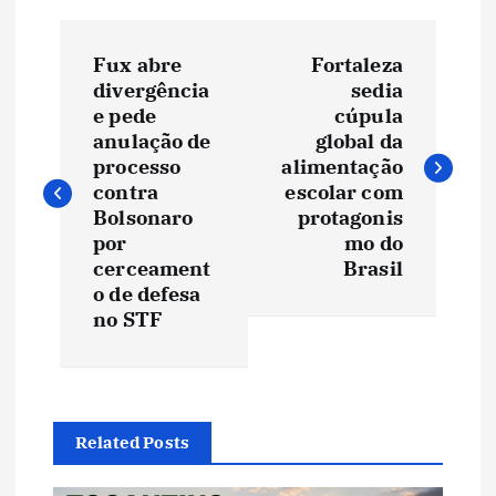
N
Fux abre
Fortaleza
a
divergência
sedia
e pede
cúpula
v
anulação de
global da
processo
alimentação
e
contra
escolar com
Bolsonaro
protagonis
por
mo do
g
cerceament
Brasil
o de defesa
a
no STF
ç
ã
Related Posts
o