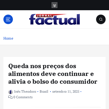
S
k
i
p
t
o
c
Home
o
n
t
e
Queda nos preços dos
n
t
alimentos deve continuar e
alivia o bolso do consumidor
Inês Theodoro
Brasil
setembro 11, 2025
0 Comments