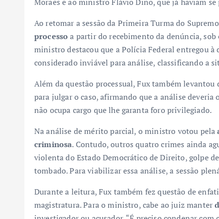
Moraes e ao ministro Flávio Dino, que já haviam se
Ao retomar a sessão da Primeira Turma do Supremo 
processo
a partir do recebimento da denúncia, so
ministro destacou que a Polícia Federal entregou à
considerado inviável para análise, classificando a 
Além da questão processual, Fux também levantou 
para julgar o caso, afirmando que a análise deveria
não ocupa cargo que lhe garanta foro privilegiado.
Na análise de mérito parcial, o ministro votou pela
criminosa
. Contudo, outros quatro crimes ainda ag
violenta do Estado Democrático de Direito, golpe de
tombado. Para viabilizar essa análise, a sessão plená
Durante a leitura, Fux também fez questão de enfati
magistratura. Para o ministro, cabe ao juiz manter
d
investigador ou acusador. “É preciso condenar co