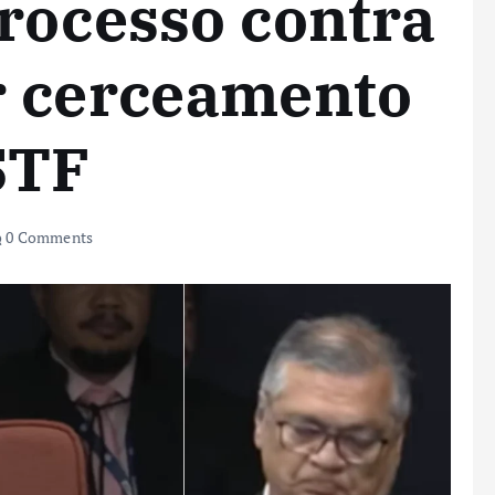
rocesso contra
r cerceamento
STF
0 Comments