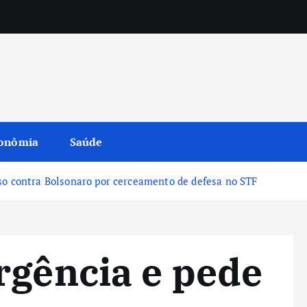
onômia
Saúde
so contra Bolsonaro por cerceamento de defesa no STF
rgência e pede