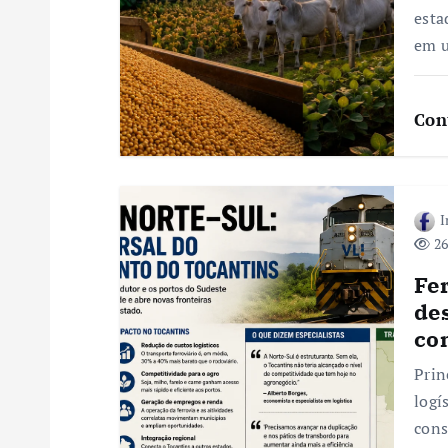
e
esta
P
em 
o
Con
s
t
I
26
Fe
des
co
Prin
logí
cons