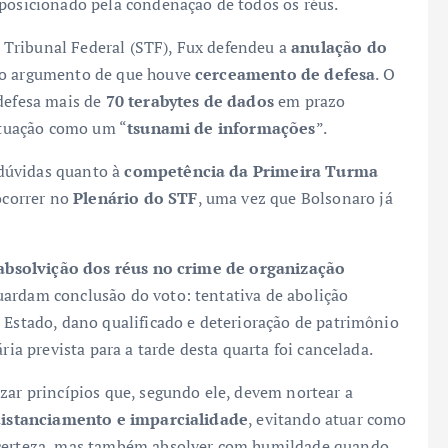
 posicionado pela condenação de todos os réus.
Tribunal Federal (STF), Fux defendeu a
anulação do
b o argumento de que houve
cerceamento de defesa
. O
 defesa mais de
70 terabytes de dados
em prazo
situação como um “
tsunami de informações
”.
dúvidas quanto à
competência da Primeira Turma
 ocorrer no
Plenário do STF
, uma vez que Bolsonaro já
absolvição dos réus no crime de organização
uardam conclusão do voto: tentativa de abolição
 Estado, dano qualificado e deterioração de patrimônio
ria prevista para a tarde desta quarta foi cancelada.
zar princípios que, segundo ele, devem nortear a
istanciamento e imparcialidade
, evitando atuar como
m certeza, mas também absolver com humildade quando