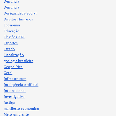
Denuncia
Denuncia
Desigualdade Social
Direitos Humanos
Econômia
Educação
Eleições 2026
Esportes
Estado
Fiscalização
geologia brasileira
Geopolítica
Geral
Infraestrutura
Inteligência Artificial
Internacional
Investigativa
Justiça
manifesto economico
Meio Ambiente