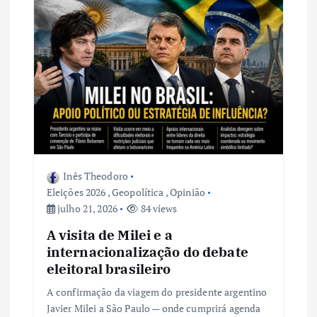
o
d
e
P
o
Inês Theodoro
s
Eleições 2026
,
Geopolítica
,
Opinião
julho 21, 2026
84 views
t
A visita de Milei e a
internacionalização do debate
eleitoral brasileiro
A confirmação da viagem do presidente argentino
Javier Milei a São Paulo — onde cumprirá agenda