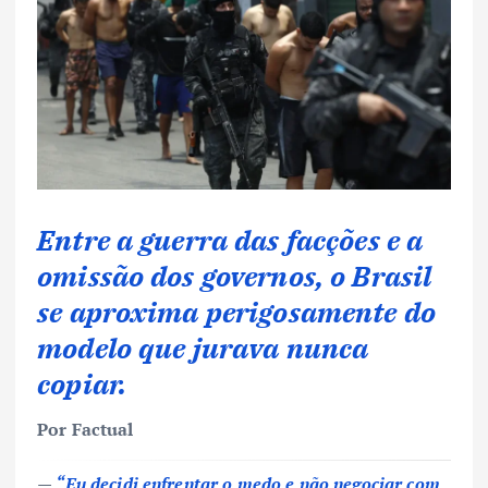
Entre a guerra das facções e a
omissão dos governos, o Brasil
se aproxima perigosamente do
modelo que jurava nunca
copiar.
Por Factual
—
“Eu decidi enfrentar o medo e não negociar com