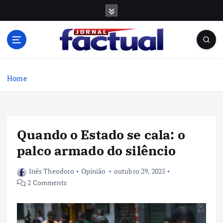
S
k
i
p
t
o
c
Home
o
n
t
e
Quando o Estado se cala: o
n
t
palco armado do silêncio
Inês Theodoro
Opinião
outubro 29, 2025
2 Comments