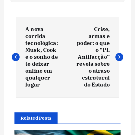
N
A nova
Crise,
a
corrida
armas e
tecnológica:
poder: o que
v
Musk, Cook
o “PL
e o sonho de
Antifacção”
e
te deixar
revela sobre
online em
o atraso
qualquer
estrutural
g
lugar
do Estado
a
ç
Related Posts
ã