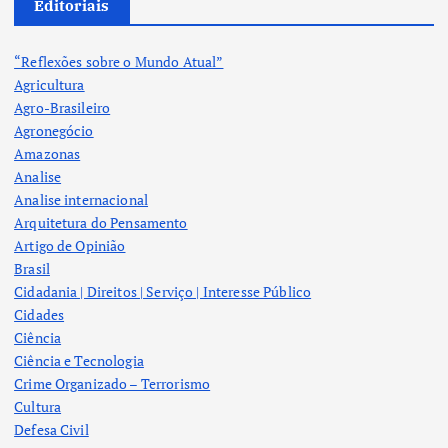
Editoriais
“Reflexões sobre o Mundo Atual”
Agricultura
Agro-Brasileiro
Agronegócio
Amazonas
Analise
Analise internacional
Arquitetura do Pensamento
Artigo de Opinião
Brasil
Cidadania | Direitos | Serviço | Interesse Público
Cidades
Ciência
Ciência e Tecnologia
Crime Organizado – Terrorismo
Cultura
Defesa Civil