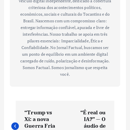
veículo digital independente, dedicado à cobertura
criteriosa dos acontecimentos políticos,
econômicos, sociais e culturais do Tocantins e do
Brasil. Nascemos com um compromisso claro:
entregar informação confiável, apurada e livre de
interferências. Nosso trabalho se apoia em três
pilares essenciais: Imparcialidade, Ética e
Confiabilidade. No Jornal Factual, buscamos ser
um ponto de equilíbrio em um ambiente digital
carregado de ruído, polarização e desinformação.
Somos Factual. Somos jornalismo que respeita
você.
N
“Trump vs
“É real ou
a
Xi: a nova
IA?” — O
Guerra Fria
áudio de