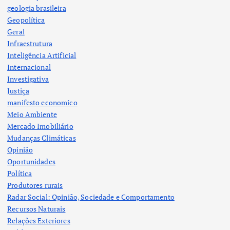
geologia brasileira
Geopolítica
Geral
Infraestrutura
Inteligência Artificial
Internacional
Investigativa
Justiça
manifesto economico
Meio Ambiente
Mercado Imobiliário
Mudanças Climáticas
Opinião
Oportunidades
Política
Produtores rurais
Radar Social: Opinião, Sociedade e Comportamento
Recursos Naturais
Relações Exteriores