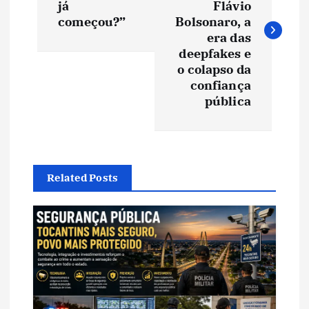
v
já
Flávio
começou?”
Bolsonaro, a
e
era das
deepfakes e
o colapso da
g
confiança
pública
a
ç
ã
Related Posts
o
d
e