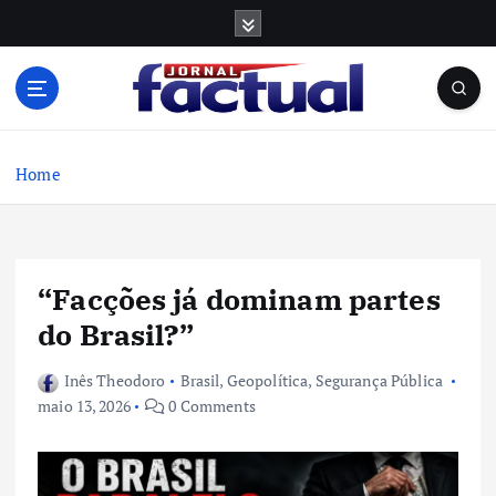
S
k
i
p
t
o
c
Home
o
n
t
e
“Facções já dominam partes
n
t
do Brasil?”
Inês Theodoro
Brasil
,
Geopolítica
,
Segurança Pública
maio 13, 2026
0 Comments