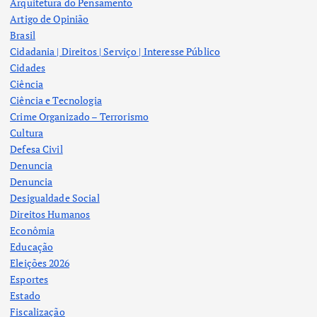
Arquitetura do Pensamento
Artigo de Opinião
Brasil
Cidadania | Direitos | Serviço | Interesse Público
Cidades
Ciência
Ciência e Tecnologia
Crime Organizado – Terrorismo
Cultura
Defesa Civil
Denuncia
Denuncia
Desigualdade Social
Direitos Humanos
Econômia
Educação
Eleições 2026
Esportes
Estado
Fiscalização