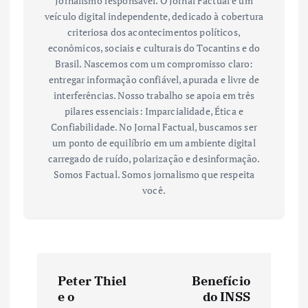
Jornalismo responsável. O Jornal Factual é um
veículo digital independente, dedicado à cobertura
criteriosa dos acontecimentos políticos,
econômicos, sociais e culturais do Tocantins e do
Brasil. Nascemos com um compromisso claro:
entregar informação confiável, apurada e livre de
interferências. Nosso trabalho se apoia em três
pilares essenciais: Imparcialidade, Ética e
Confiabilidade. No Jornal Factual, buscamos ser
um ponto de equilíbrio em um ambiente digital
carregado de ruído, polarização e desinformação.
Somos Factual. Somos jornalismo que respeita
você.
N
Peter Thiel
Benefício
a
e o
do INSS