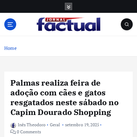
S
k
i
p
t
o
c
Home
o
n
t
e
Palmas realiza feira de
n
t
adoção com cães e gatos
resgatados neste sábado no
Capim Dourado Shopping
Inês Theodoro
Geral
setembro 19, 2025
0 Comments