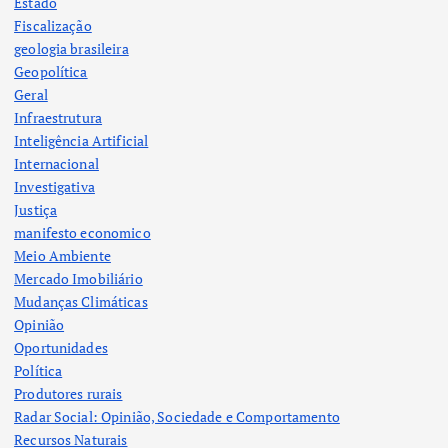
Estado
Fiscalização
geologia brasileira
Geopolítica
Geral
Infraestrutura
Inteligência Artificial
Internacional
Investigativa
Justiça
manifesto economico
Meio Ambiente
Mercado Imobiliário
Mudanças Climáticas
Opinião
Oportunidades
Política
Produtores rurais
Radar Social: Opinião, Sociedade e Comportamento
Recursos Naturais