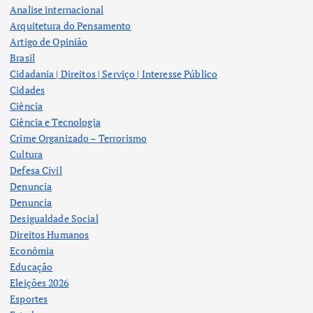
Analise internacional
Arquitetura do Pensamento
Artigo de Opinião
Brasil
Cidadania | Direitos | Serviço | Interesse Público
Cidades
Ciência
Ciência e Tecnologia
Crime Organizado – Terrorismo
Cultura
Defesa Civil
Denuncia
Denuncia
Desigualdade Social
Direitos Humanos
Econômia
Educação
Eleições 2026
Esportes