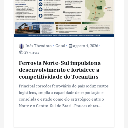
P
o
s
Inês Theodoro
Geral
agosto 4, 2026
t
29 views
Ferrovia Norte-Sul impulsiona
desenvolvimento e fortalece a
competitividade do Tocantins
Principal corredor ferroviário do país reduz custos
logísticos, amplia a capacidade de exportação e
consolida o estado como elo estratégico entre o
Norte e o Centro-Sul do Brasil. Poucas obras…