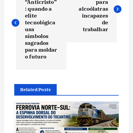
“Anticristo”
para
v
: quando a
alcoólatras
elite
incapazes
e
tecnológica
de
usa
trabalhar
símbolos
g
sagrados
para moldar
a
o futuro
ç
ã
Related Posts
o
d
e