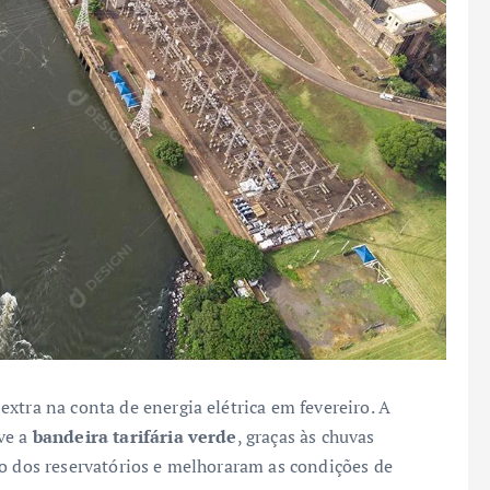
xtra na conta de energia elétrica em fevereiro. A
ve a
bandeira tarifária verde
, graças às chuvas
ão dos reservatórios e melhoraram as condições de