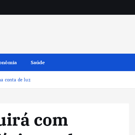
onômia
Saúde
na conta de luz
uirá com