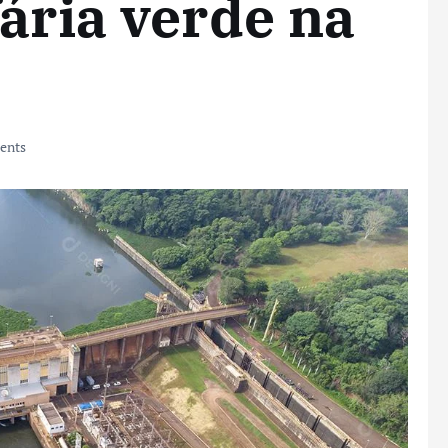
fária verde na
ents