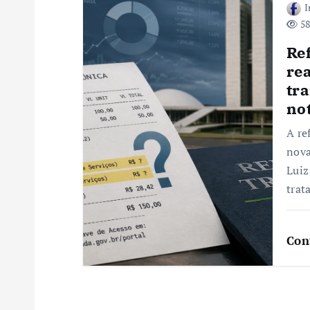
I
s
58
Ref
t
re
tr
not
A re
nova
Luiz
trat
Con