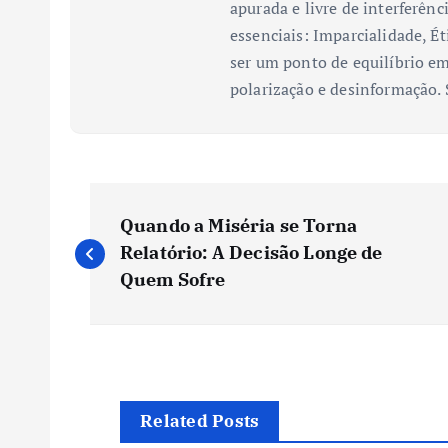
apurada e livre de interferênc
essenciais: Imparcialidade, Ét
ser um ponto de equilíbrio em
polarização e desinformação.
N
Quando a Miséria se Torna
a
Relatório: A Decisão Longe de
Quem Sofre
v
e
g
Related Posts