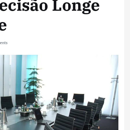
Decisão Longe
e
ents