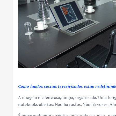
Como laudos sociais terceirizados estão redefinind
A imagem é silenciosa, limpa, organizada. Uma longa
notebooks abertos. Não há rostos. Não há vozes. Ai
É nesse ambiente asséptico que, cada vez mais, o po