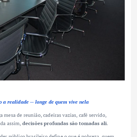
o a realidade — longe de quem vive nela
 mesa de reunião, cadeiras vazias, café servido,
nda assim,
decisões profundas são tomadas ali
.
der público brasileiro define o que é pobreza, quem