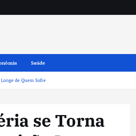
onômia
Saúde
o Longe de Quem Sofre
ria se Torna