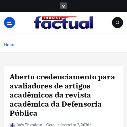
S
k
i
p
t
o
c
Home
o
n
t
e
Aberto credenciamento para
n
t
avaliadores de artigos
acadêmicos da revista
acadêmica da Defensoria
Pública
Inês Theodoro
Geral
fevereiro 2, 2026