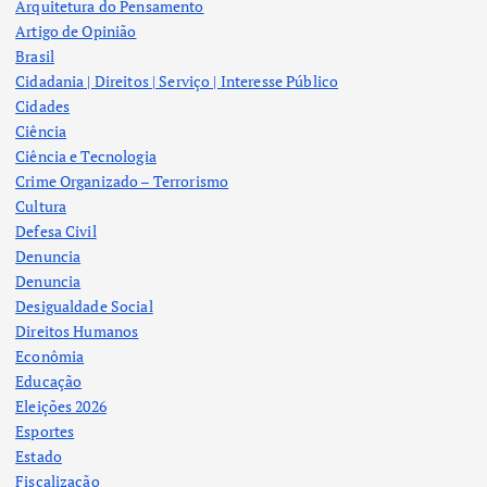
Arquitetura do Pensamento
Artigo de Opinião
Brasil
Cidadania | Direitos | Serviço | Interesse Público
Cidades
Ciência
Ciência e Tecnologia
Crime Organizado – Terrorismo
Cultura
Defesa Civil
Denuncia
Denuncia
Desigualdade Social
Direitos Humanos
Econômia
Educação
Eleições 2026
Esportes
Estado
Fiscalização