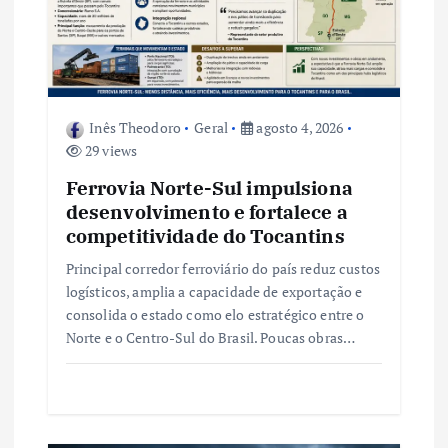
d
e
P
Inês Theodoro
Geral
agosto 4, 2026
o
29 views
Ferrovia Norte-Sul impulsiona
s
desenvolvimento e fortalece a
competitividade do Tocantins
t
Principal corredor ferroviário do país reduz custos
logísticos, amplia a capacidade de exportação e
consolida o estado como elo estratégico entre o
Norte e o Centro-Sul do Brasil. Poucas obras…