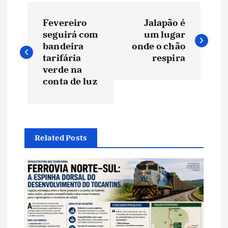
N
Fevereiro
Jalapão é
a
seguirá com
um lugar
bandeira
onde o chão
v
tarifária
respira
verde na
e
conta de luz
g
a
Related Posts
ç
ã
o