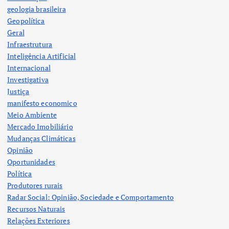
geologia brasileira
Geopolítica
Geral
Infraestrutura
Inteligência Artificial
Internacional
Investigativa
Justiça
manifesto economico
Meio Ambiente
Mercado Imobiliário
Mudanças Climáticas
Opinião
Oportunidades
Política
Produtores rurais
Radar Social: Opinião, Sociedade e Comportamento
Recursos Naturais
Relações Exteriores