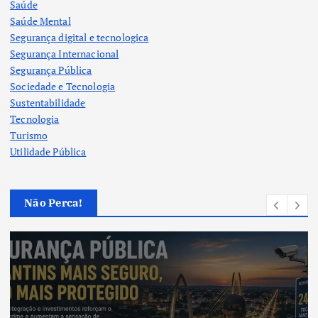
Saúde
Saúde Mental
Segurança digital e tecnologica
Segurança Internacional
Segurança Pública
Sociedade e Tecnologia
Sustentabilidade
Tecnologia
Turismo
Utilidade Pública
Não Perca!