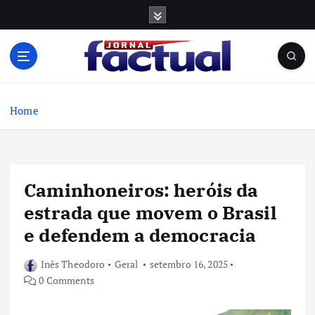
S
k
i
p
t
o
c
Home
o
n
t
e
Caminhoneiros: heróis da
n
t
estrada que movem o Brasil
e defendem a democracia
Inês Theodoro
Geral
setembro 16, 2025
0 Comments