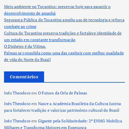
Meio ambiente no Tocantins: preservar hoje para garantir o
desenvolvimento de amanhã
Segurança Pública do Tocantins amplia uso de tecnologia e reforça
combate ao crime
Cultura do Tocantins preserva tradições e fortalece identidade de
um estado em constante transformação
O Dinheiro é da Vítima.
Palmas se consolida como uma das capitais com melhor qualidade
de vida do Norte do Brasil
Comentários
Inês Theodoro
em
O Futuro da Orla de Palmas
Inês Theodoro
em
Nasce a Academia Brasileira da Cultura Junina
para fortalecer tradição e valorizar patrimônio cultural do Brasil
Inês Theodoro
em
Gigante pela Solidariedade: 2º ENMG Mobiliza
Milhares e Transforma Motores em Esperança