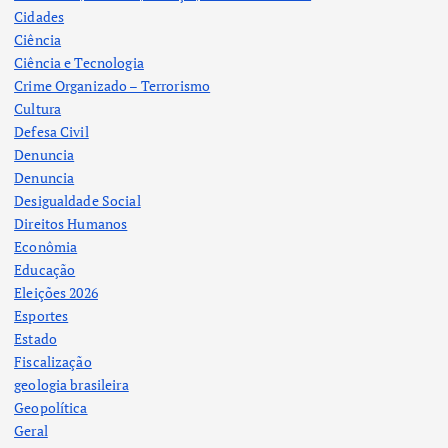
Cidades
Ciência
Ciência e Tecnologia
Crime Organizado – Terrorismo
Cultura
Defesa Civil
Denuncia
Denuncia
Desigualdade Social
Direitos Humanos
Econômia
Educação
Eleições 2026
Esportes
Estado
Fiscalização
geologia brasileira
Geopolítica
Geral