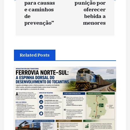
e
para causas
punição por
e caminhos
oferecer
de
bebida a
g
prevenção”
menores
a
ç
Related Posts
ã
o
d
e
P