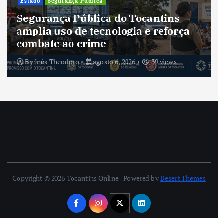
Cultura do Tocantins pre
antins
tradições e fortalece iden
e reforça
um estado em constante
transformação
39 views
By
Inês Theodoro
agosto 5, 2026
Copyright © 2026 Tocantins Online | Powered by
Desert Themes