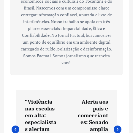
econômicos, sociais e culturais do Tocantins e do
Brasil. Nascemos com um compromisso claro:
entregar informação confiável, apurada e livre de
interferências. Nosso trabalho se apoia em três
pilares essenciais: Imparcialidade, Ética e
Confiabilidade. No Jornal Factual, buscamos ser
um ponto de equilíbrio em um ambiente digital
carregado de ruído, polarização e desinformação.
Somos Factual. Somos jornalismo que respeita
você.
N
“Violência
Alerta aos
a
nas escolas
pais e
em alta:
comerciant
v
especialista
es: Senado
s alertam
amplia