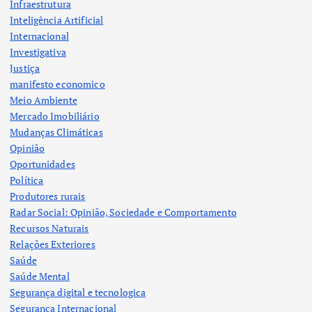
Infraestrutura
Inteligência Artificial
Internacional
Investigativa
Justiça
manifesto economico
Meio Ambiente
Mercado Imobiliário
Mudanças Climáticas
Opinião
Oportunidades
Política
Produtores rurais
Radar Social: Opinião, Sociedade e Comportamento
Recursos Naturais
Relações Exteriores
Saúde
Saúde Mental
Segurança digital e tecnologica
Segurança Internacional