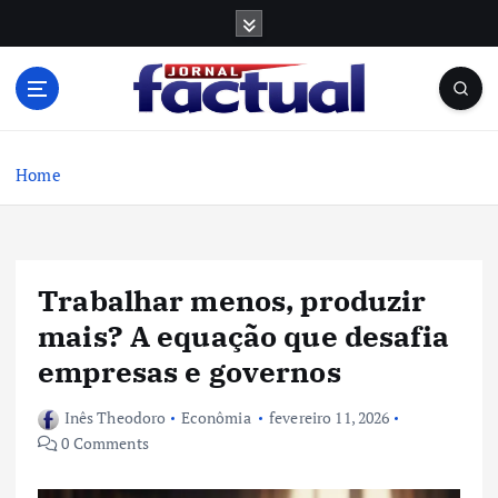
S
k
i
p
t
o
c
Home
o
n
t
e
Trabalhar menos, produzir
n
t
mais? A equação que desafia
empresas e governos
Inês Theodoro
Econômia
fevereiro 11, 2026
0 Comments