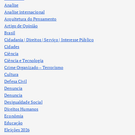
Analise
Analise internacional
Arquitetura do Pensamento
Artigo de Opinião
Brasil
Cidadania | Direitos | Serviço | Interesse Público
Cidades
Ciência
Ciência e Tecnologia
Crime Organizado – Terrorismo
Cultura
Defesa Civil
Denuncia
Denuncia
Desigualdade Social
Direitos Humanos
Econômia
Educação
Eleições 2026