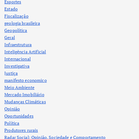
Esportes
Estado
Fiscalização
geologia brasileira
Geopolítica
Geral
Infraestrutura
Inteligência Artificial
Internacional
Investigativa
Justiça
manifesto economico
Meio Ambiente
Mercado Imobiliário
Mudanças Climáticas
Opinião
Oportunidades
Política
Produtores rurais
Radar Social: Opinião, Sociedade e Comportamento