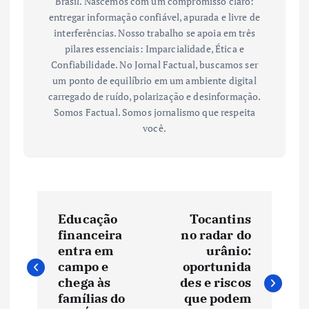
Brasil. Nascemos com um compromisso claro:
entregar informação confiável, apurada e livre de
interferências. Nosso trabalho se apoia em três
pilares essenciais: Imparcialidade, Ética e
Confiabilidade. No Jornal Factual, buscamos ser
um ponto de equilíbrio em um ambiente digital
carregado de ruído, polarização e desinformação.
Somos Factual. Somos jornalismo que respeita
você.
N
Educação
Tocantins
a
financeira
no radar do
entra em
urânio:
v
campo e
oportunida
chega às
des e riscos
e
famílias do
que podem