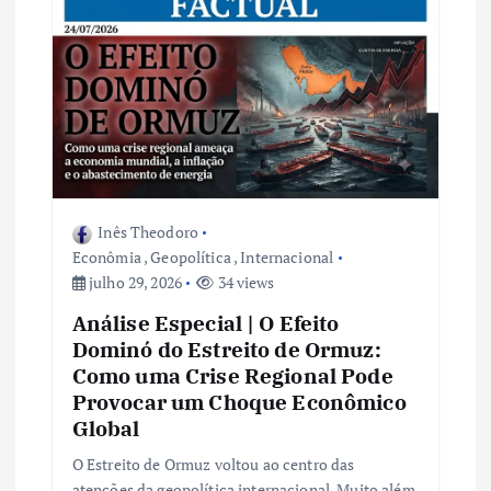
Inês Theodoro
Econômia
,
Geopolítica
,
Internacional
julho 29, 2026
34 views
Análise Especial | O Efeito
Dominó do Estreito de Ormuz:
Como uma Crise Regional Pode
Provocar um Choque Econômico
Global
O Estreito de Ormuz voltou ao centro das
atenções da geopolítica internacional. Muito além