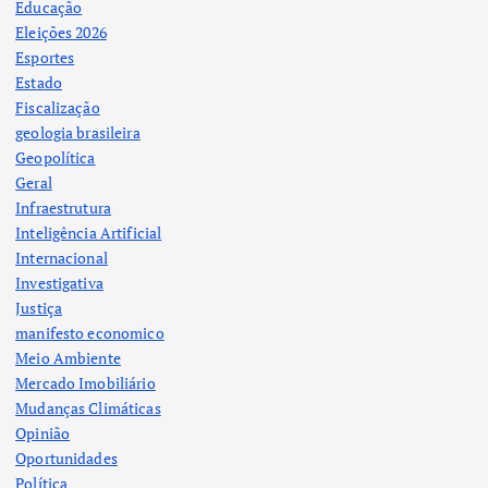
Educação
Eleições 2026
Esportes
Estado
Fiscalização
geologia brasileira
Geopolítica
Geral
Infraestrutura
Inteligência Artificial
Internacional
Investigativa
Justiça
manifesto economico
Meio Ambiente
Mercado Imobiliário
Mudanças Climáticas
Opinião
Oportunidades
Política