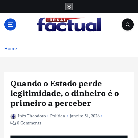
S
k
i
p
t
o
c
Home
o
n
t
e
Quando o Estado perde
n
t
legitimidade, o dinheiro é o
primeiro a perceber
Inês Theodoro
Política
janeiro 31, 2026
0 Comments