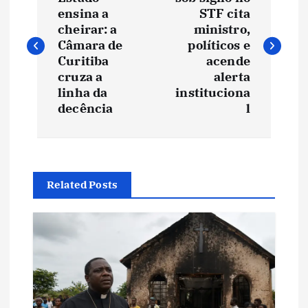
a
ensina a
STF cita
v
cheirar: a
ministro,
Câmara de
políticos e
e
Curitiba
acende
cruza a
alerta
linha da
instituciona
g
decência
l
a
ç
Related Posts
ã
o
d
e