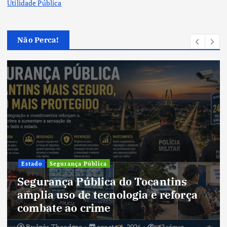
Utilidade Pública
Não Perca!
Cultura
Cultura do Tocantins preserva
tradições e fortalece identidade de
um estado em constante
transformação
By
Inês Theodoro
agosto 5, 2026
40 views