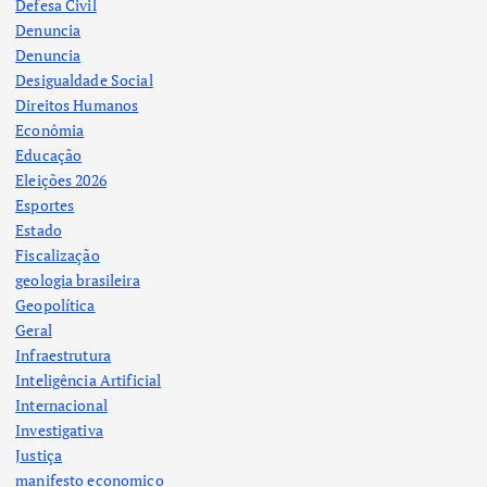
Defesa Civil
Denuncia
Denuncia
Desigualdade Social
Direitos Humanos
Econômia
Educação
Eleições 2026
Esportes
Estado
Fiscalização
geologia brasileira
Geopolítica
Geral
Infraestrutura
Inteligência Artificial
Internacional
Investigativa
Justiça
manifesto economico