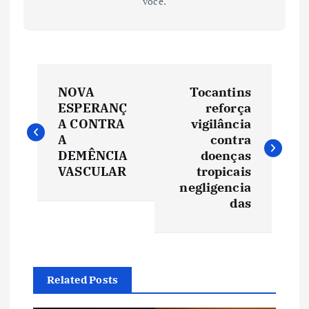
você.
N
NOVA
Tocantins
a
ESPERANÇ
reforça
A CONTRA
vigilância
v
A
contra
DEMÊNCIA
doenças
e
VASCULAR
tropicais
negligencia
das
g
a
ç
Related Posts