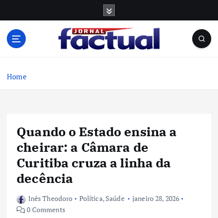
S
k
i
p
t
o
c
Home
o
n
t
e
Quando o Estado ensina a
n
t
cheirar: a Câmara de
Curitiba cruza a linha da
decência
Inês Theodoro
Política
,
Saúde
janeiro 28, 2026
0 Comments