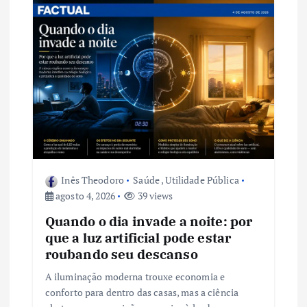
ã
o
d
e
P
o
Inês Theodoro
Saúde
,
Utilidade Pública
agosto 4, 2026
39 views
s
Quando o dia invade a noite: por
t
que a luz artificial pode estar
roubando seu descanso
A iluminação moderna trouxe economia e
conforto para dentro das casas, mas a ciência