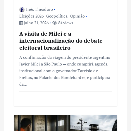
s
Inês Theodoro
Eleições 2026
,
Geopolítica
,
Opinião
t
julho 21, 2026
84 views
A visita de Milei e a
internacionalização do debate
eleitoral brasileiro
A confirmação da viagem do presidente argentino
Javier Milei a São Paulo — onde cumprirá agenda
institucional com o governador Tarcísio de
Freitas, no Palácio dos Bandeirantes, e participará
da…