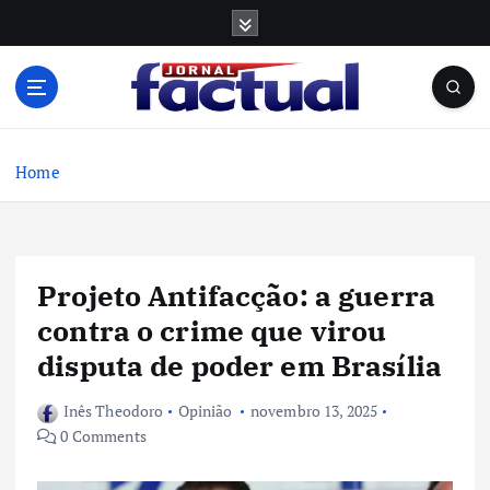
S
k
i
p
t
o
c
Home
o
n
t
e
Projeto Antifacção: a guerra
n
t
contra o crime que virou
disputa de poder em Brasília
Inês Theodoro
Opinião
novembro 13, 2025
0 Comments