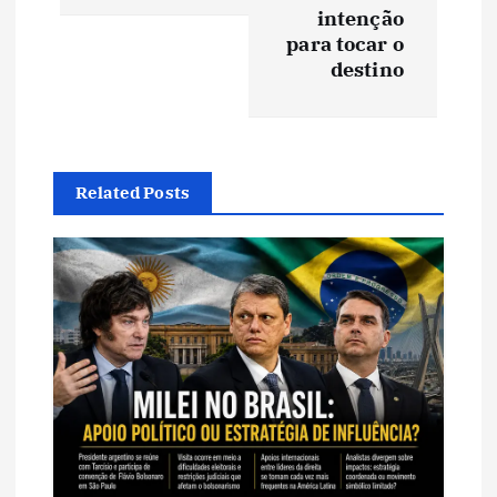
intenção
g
para tocar o
destino
a
ç
ã
Related Posts
o
d
e
P
o