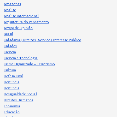
Amazonas
Analise
Analise internacional
Arquitetura do Pensamento
Artigo de Opinião
Brasil
Cidadania | Direitos | Serviço | Interesse Público
Cidades
Ciência
Ciência e Tecnologia
Crime Organizado – Terrorismo
Cultura
Defesa Civil
Denuncia
Denuncia
Desigualdade Social
Direitos Humanos
Econômia
Educação