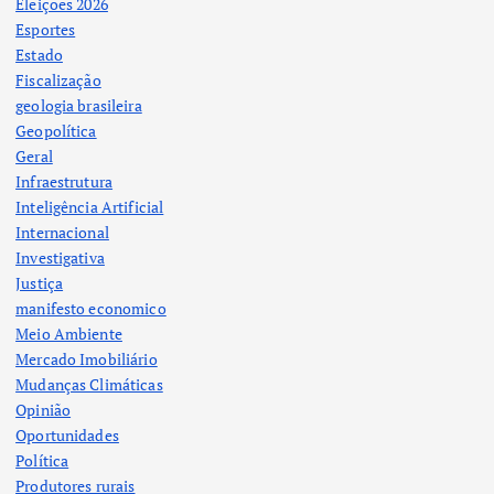
Eleições 2026
Esportes
Estado
Fiscalização
geologia brasileira
Geopolítica
Geral
Infraestrutura
Inteligência Artificial
Internacional
Investigativa
Justiça
manifesto economico
Meio Ambiente
Mercado Imobiliário
Mudanças Climáticas
Opinião
Oportunidades
Política
Produtores rurais