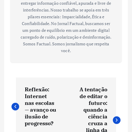
entregar informação confiável, apurada e livre de
interferências. Nosso trabalho se apoia em três
pilares essenciais: Imparcialidade, Ética e
Confiabilidade. No Jornal Factual, buscamos ser
um ponto de equilíbrio em um ambiente digital
carregado de ruído, polarização e desinformação.
Somos Factual. Somos jornalismo que respeita
você.
N
Reflexão:
A tentação
a
Internet
de editar o
nas escolas
futuro:
v
— avanço ou
quando a
ilusão de
ciência
e
progresso?
cruza a
linha da