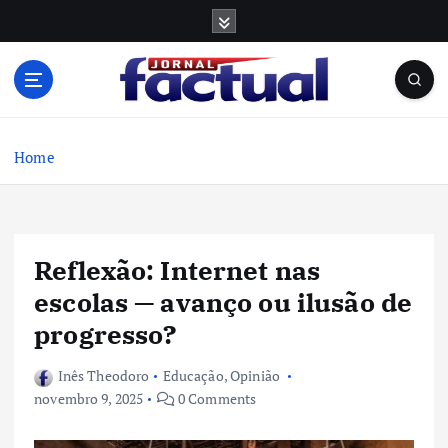
S
k
i
p
t
o
c
Home
o
n
t
e
Reflexão: Internet nas
n
t
escolas — avanço ou ilusão de
progresso?
Inês Theodoro
Educação
,
Opinião
novembro 9, 2025
0 Comments