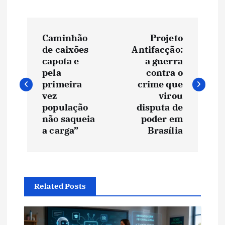
N
Caminhão
Projeto
a
de caixões
Antifacção:
capota e
a guerra
v
pela
contra o
primeira
crime que
e
vez
virou
população
disputa de
não saqueia
poder em
g
a carga”
Brasília
a
ç
Related Posts
ã