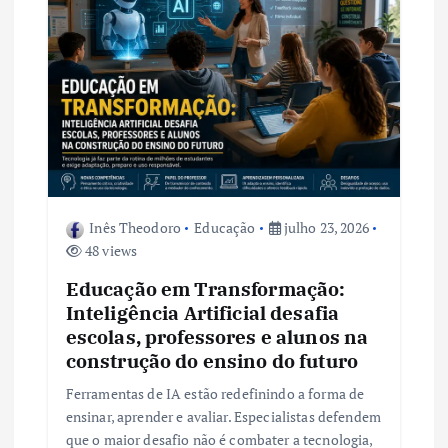
o
d
e
P
o
Inês Theodoro
Educação
julho 23, 2026
s
48 views
t
Educação em Transformação:
Inteligência Artificial desafia
escolas, professores e alunos na
construção do ensino do futuro
Ferramentas de IA estão redefinindo a forma de
ensinar, aprender e avaliar. Especialistas defendem
que o maior desafio não é combater a tecnologia,