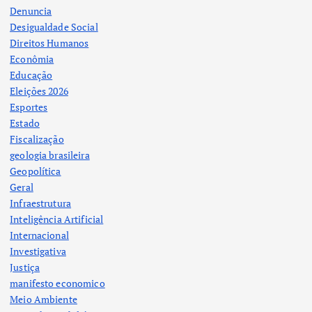
Denuncia
Desigualdade Social
Direitos Humanos
Econômia
Educação
Eleições 2026
Esportes
Estado
Fiscalização
geologia brasileira
Geopolítica
Geral
Infraestrutura
Inteligência Artificial
Internacional
Investigativa
Justiça
manifesto economico
Meio Ambiente