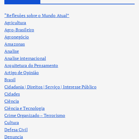
“Reflexões sobre o Mundo Atual”
Agricultura
Agro-Brasileiro
Agronegócio
Amazonas
Analise
Analise internacional
Arquitetura do Pensamento
Artigo de Opinião
Brasil
Cidadania | Direitos | Serviço | Interesse Público
Cidades
Ciência
Ciência e Tecnologia
Crime Organizado – Terrorismo
Cultura
Defesa Civil
Denuncia