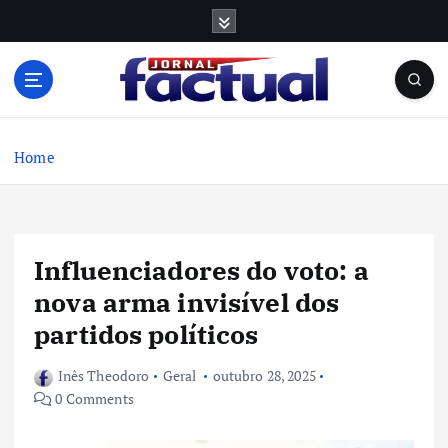
S
k
i
p
t
o
c
Home
o
n
t
e
Influenciadores do voto: a
n
t
nova arma invisível dos
partidos políticos
Inês Theodoro
Geral
outubro 28, 2025
0 Comments