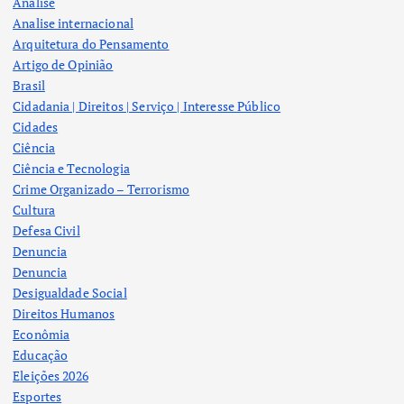
Analise
Analise internacional
Arquitetura do Pensamento
Artigo de Opinião
Brasil
Cidadania | Direitos | Serviço | Interesse Público
Cidades
Ciência
Ciência e Tecnologia
Crime Organizado – Terrorismo
Cultura
Defesa Civil
Denuncia
Denuncia
Desigualdade Social
Direitos Humanos
Econômia
Educação
Eleições 2026
Esportes