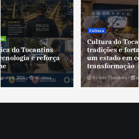
Cultura
Cultura do Tocantins preserva
tradições e fortalece identidade de
um estado em constante
transformação
By
Inês Theodoro
agosto 5, 2026
41 views