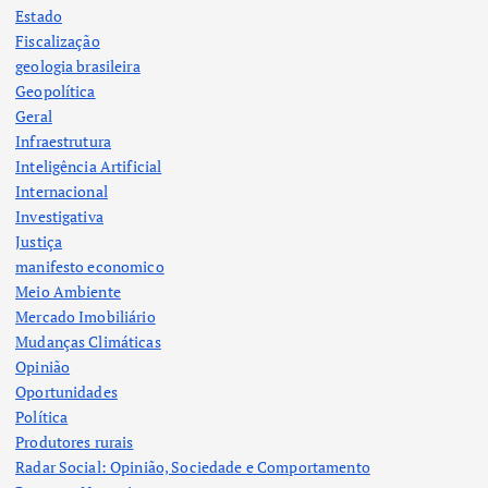
Estado
Fiscalização
geologia brasileira
Geopolítica
Geral
Infraestrutura
Inteligência Artificial
Internacional
Investigativa
Justiça
manifesto economico
Meio Ambiente
Mercado Imobiliário
Mudanças Climáticas
Opinião
Oportunidades
Política
Produtores rurais
Radar Social: Opinião, Sociedade e Comportamento