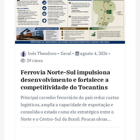
e
P
o
s
Inês Theodoro
Geral
agosto 4, 2026
29 views
t
Ferrovia Norte-Sul impulsiona
desenvolvimento e fortalece a
competitividade do Tocantins
Principal corredor ferroviário do país reduz custos
logísticos, amplia a capacidade de exportação e
consolida o estado como elo estratégico entre o
Norte e o Centro-Sul do Brasil. Poucas obras…