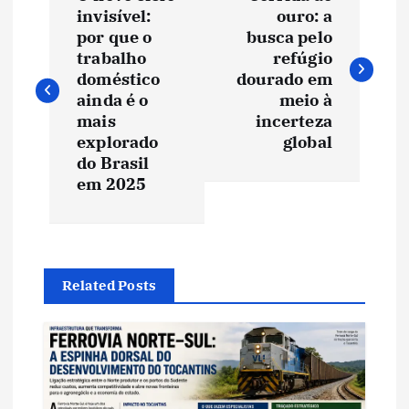
a
invisível:
ouro: a
por que o
busca pelo
v
trabalho
refúgio
doméstico
dourado em
e
ainda é o
meio à
mais
incerteza
explorado
global
g
do Brasil
em 2025
a
ç
ã
Related Posts
o
d