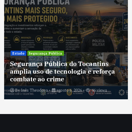
Cultura
Cultura do Tocantins preserva
tradições e fortalece identidade de
um estado em constante
transformação
By
Inês Theodoro
agosto 5, 2026
41 views