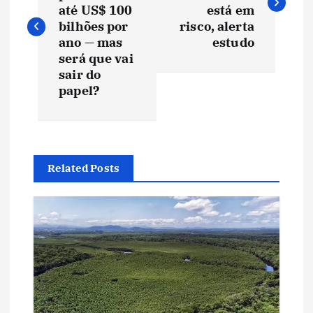
v
até US$ 100
está em
bilhões por
risco, alerta
e
ano — mas
estudo
será que vai
sair do
g
papel?
a
ç
Related Posts
ã
o
d
e