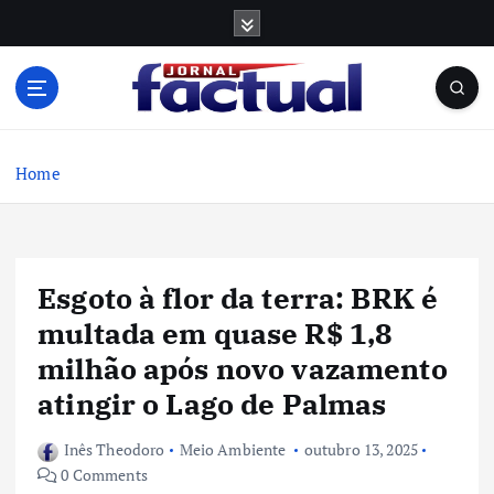
S
k
i
p
t
o
c
Home
o
n
t
e
Esgoto à flor da terra: BRK é
n
t
multada em quase R$ 1,8
milhão após novo vazamento
atingir o Lago de Palmas
Inês Theodoro
Meio Ambiente
outubro 13, 2025
0 Comments