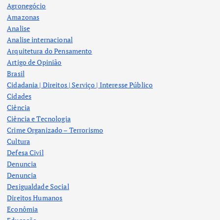
Agronegócio
Amazonas
Analise
Analise internacional
Arquitetura do Pensamento
Artigo de Opinião
Brasil
Cidadania | Direitos | Serviço | Interesse Público
Cidades
Ciência
Ciência e Tecnologia
Crime Organizado – Terrorismo
Cultura
Defesa Civil
Denuncia
Denuncia
Desigualdade Social
Direitos Humanos
Econômia