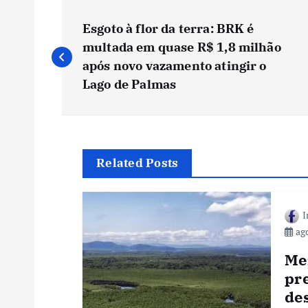
N
Esgoto à flor da terra: BRK é
a
multada em quase R$ 1,8 milhão
após novo vazamento atingir o
v
Lago de Palmas
e
g
Related Posts
a
I
ago
ç
Me
ã
pre
de