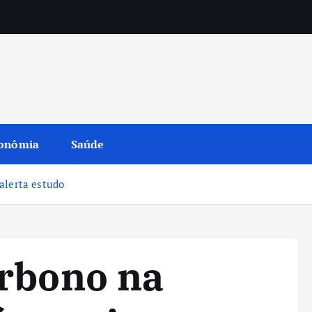
onômia
Saúde
alerta estudo
arbono na