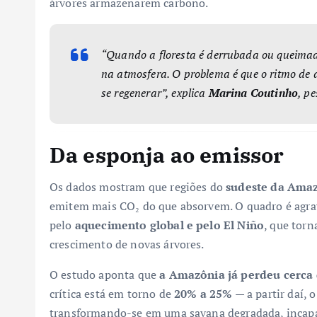
árvores armazenarem carbono.
“Quando a floresta é derrubada ou queimada
na atmosfera. O problema é que o ritmo de 
se regenerar”, explica
Marina Coutinho
, p
Da esponja ao emissor
Os dados mostram que regiões do
sudeste da Ama
emitem mais CO₂ do que absorvem. O quadro é agrav
pelo
aquecimento global e pelo El Niño
, que torn
crescimento de novas árvores.
O estudo aponta que
a Amazônia já perdeu cerca 
crítica está em torno de
20% a 25%
— a partir daí,
transformando-se em uma savana degradada, incapaz