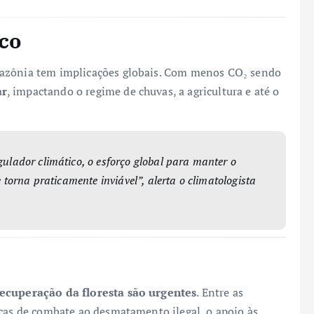
co
mazônia tem implicações globais. Com menos CO₂ sendo
ar
, impactando o regime de chuvas, a agricultura e até o
ador climático, o esforço global para manter o
orna praticamente inviável”, alerta o climatologista
recuperação da floresta são urgentes
. Entre as
icas de combate ao desmatamento ilegal, o apoio às