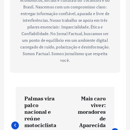
econômicos, sociais e culturais do Tocantins e do
Brasil. Nascemos com um compromisso claro:
entregar informação confiável, apurada e livre de
interferências. Nosso trabalho se apoia em três
pilares essenciais: Imparcialidade, Ética e
Confiabilidade. No Jornal Factual, buscamos ser
um ponto de equilíbrio em um ambiente digital
carregado de ruído, polarização e desinformação.
Somos Factual. Somos jornalismo que respeita
você.
N
Palmas vira
Mais caro
a
palco
viver:
nacional e
moradores
v
reúne
de
motociclista
Aparecida