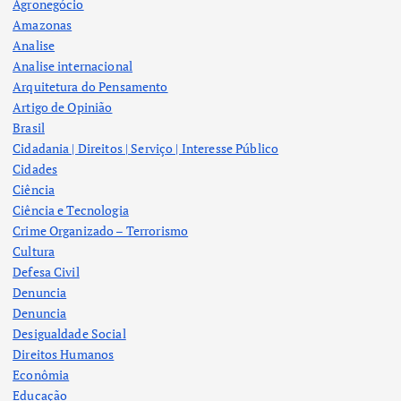
Agronegócio
Amazonas
Analise
Analise internacional
Arquitetura do Pensamento
Artigo de Opinião
Brasil
Cidadania | Direitos | Serviço | Interesse Público
Cidades
Ciência
Ciência e Tecnologia
Crime Organizado – Terrorismo
Cultura
Defesa Civil
Denuncia
Denuncia
Desigualdade Social
Direitos Humanos
Econômia
Educação