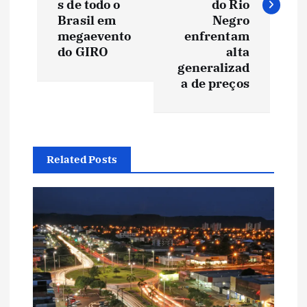
e
s de todo o
do Rio
Brasil em
Negro
megaevento
enfrentam
g
do GIRO
alta
generalizad
a
a de preços
ç
ã
Related Posts
o
d
e
P