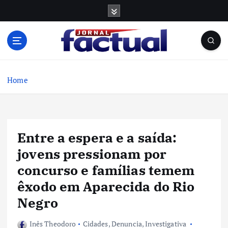
S
k
i
p
t
o
c
Home
o
n
t
e
Entre a espera e a saída:
n
t
jovens pressionam por
concurso e famílias temem
êxodo em Aparecida do Rio
Negro
Inês Theodoro
Cidades
,
Denuncia
,
Investigativa