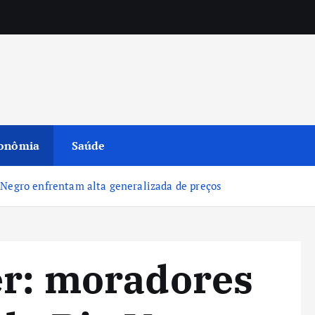
onômia
Saúde
 Negro enfrentam alta generalizada de preços
er: moradores