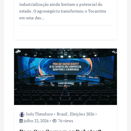
industrialização ainda limitam o potencial do
estado. O agronegócio transformou o Tocantins
em uma das…
Inês Theodoro
Brasil
,
Eleições 2026
julho 22, 2026
76 views