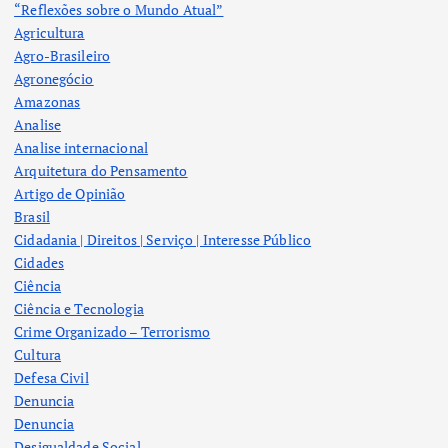
“Reflexões sobre o Mundo Atual”
Agricultura
Agro-Brasileiro
Agronegócio
Amazonas
Analise
Analise internacional
Arquitetura do Pensamento
Artigo de Opinião
Brasil
Cidadania | Direitos | Serviço | Interesse Público
Cidades
Ciência
Ciência e Tecnologia
Crime Organizado – Terrorismo
Cultura
Defesa Civil
Denuncia
Denuncia
Desigualdade Social