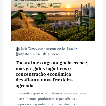
e
P
o
s
t
Inês Theodoro
Agronegócio
,
Brasil
agosto 5, 2026
41 views
Tocantins: o agronegócio cresce,
mas gargalos logísticos e
concentração econômica
desafiam a nova fronteira
agrícola
Enquanto exportações batem recordes e atraem
investimentos, produtores, especialistas e
empresários apontam que infraestrutura e