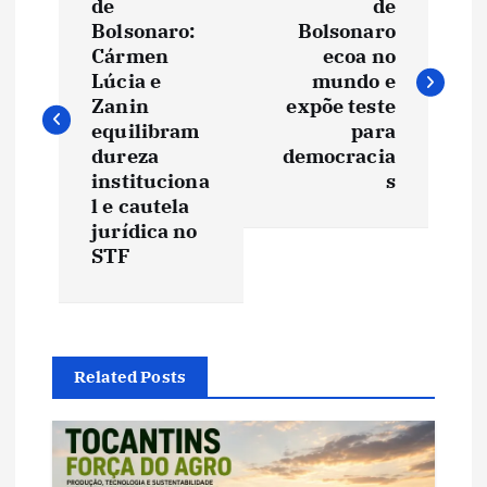
a
de
de
Bolsonaro:
Bolsonaro
v
Cármen
ecoa no
Lúcia e
mundo e
e
Zanin
expõe teste
equilibram
para
dureza
democracia
g
instituciona
s
l e cautela
a
jurídica no
STF
ç
ã
o
Related Posts
d