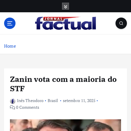
S
k
i
p
t
o
c
Home
o
n
t
e
Zanin vota com a maioria do
n
t
STF
Inês Theodoro
Brasil
setembro 11, 2025
0 Comments