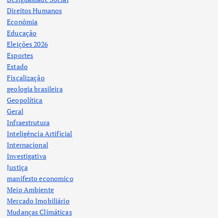
Direitos Humanos
Econômia
Educação
Eleições 2026
Esportes
Estado
Fiscalização
geologia brasileira
Geopolítica
Geral
Infraestrutura
Inteligência Artificial
Internacional
Investigativa
Justiça
manifesto economico
Meio Ambiente
Mercado Imobiliário
Mudanças Climáticas