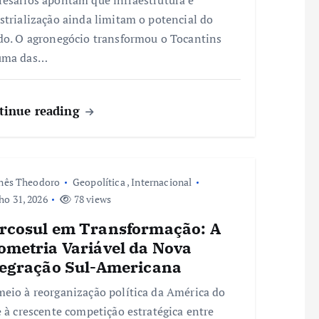
esários apontam que infraestrutura e
strialização ainda limitam o potencial do
do. O agronegócio transformou o Tocantins
uma das…
tinue reading
nês Theodoro
Geopolítica
,
Internacional
ho 31, 2026
78 views
rcosul em Transformação: A
ometria Variável da Nova
tegração Sul-Americana
eio à reorganização política da América do
e à crescente competição estratégica entre