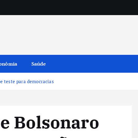
onômia
Saúde
e teste para democracias
e Bolsonaro