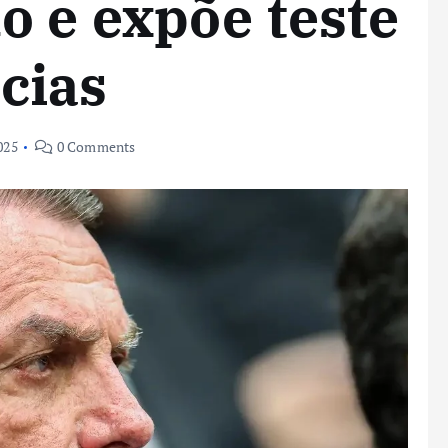
 e expõe teste
cias
025
0 Comments