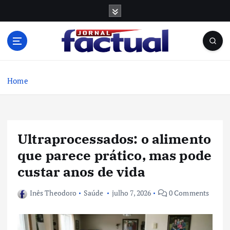
S
k
i
p
t
o
c
Home
o
n
t
e
Ultraprocessados: o alimento
n
t
que parece prático, mas pode
custar anos de vida
Inês Theodoro
Saúde
julho 7, 2026
0 Comments