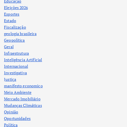
Educação
Eleições 2026
Esportes
Estado
Fiscalização
geologia brasileira
Geopolítica
Geral
Infraestrutura
Inteligência Artificial
Internacional
Investigativa
Justiça
manifesto economico
Meio Ambiente
Mercado Imobiliário
Mudanças Climáticas
Opinião
Oportunidades
Política