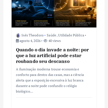
P
o
s
Inês Theodoro
Saúde
,
Utilidade Pública
t
agosto 4, 2026
40 views
Quando o dia invade a noite: por
que a luz artificial pode estar
roubando seu descanso
A iluminação moderna trouxe economia e
conforto para dentro das casas, mas a ciência
alerta que a exposição excessiva à luz branca
durante a noite pode confundir o relógio
biológico…