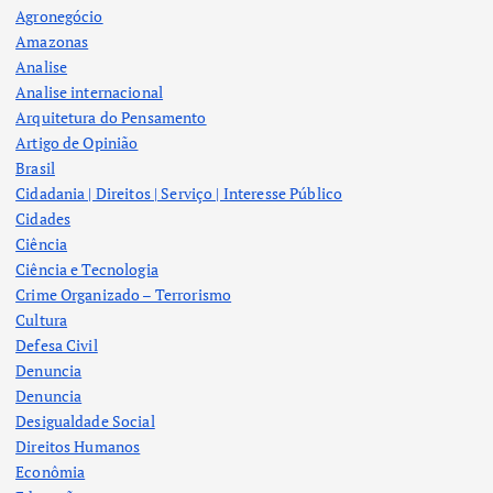
Agronegócio
Amazonas
Analise
Analise internacional
Arquitetura do Pensamento
Artigo de Opinião
Brasil
Cidadania | Direitos | Serviço | Interesse Público
Cidades
Ciência
Ciência e Tecnologia
Crime Organizado – Terrorismo
Cultura
Defesa Civil
Denuncia
Denuncia
Desigualdade Social
Direitos Humanos
Econômia