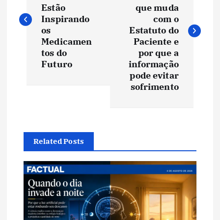
v
Estão
que muda
Inspirando
com o
e
os
Estatuto do
Medicamen
Paciente e
tos do
por que a
g
Futuro
informação
pode evitar
a
sofrimento
ç
ã
Related Posts
o
d
e