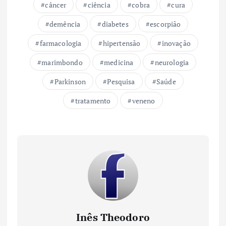
câncer
ciência
cobra
cura
demência
diabetes
escorpião
farmacologia
hipertensão
inovação
marimbondo
medicina
neurologia
Parkinson
Pesquisa
Saúde
tratamento
veneno
Inês Theodoro