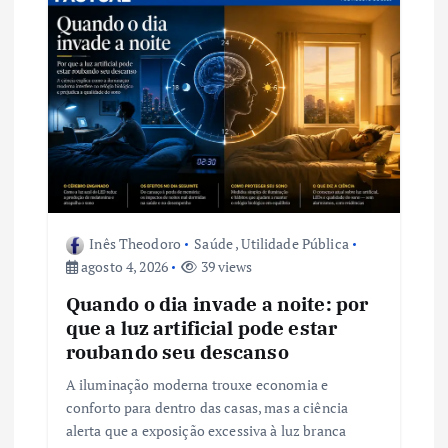
e
P
o
s
t
Inês Theodoro
Saúde
,
Utilidade Pública
agosto 4, 2026
39 views
Quando o dia invade a noite: por
que a luz artificial pode estar
roubando seu descanso
A iluminação moderna trouxe economia e
conforto para dentro das casas, mas a ciência
alerta que a exposição excessiva à luz branca