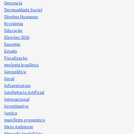
Denuncia
Desigualdade Social
Direitos Humanos
Econômia
Educação
Eleições 2026
Esportes
Estado
Fiscalização
geologia brasileira
Geopolítica
Geral
Infraestrutura
Inteligência Artificial
Internacional
Investigativa
Justiça
manifesto economico
Meio Ambiente
Mercado Imobiliário