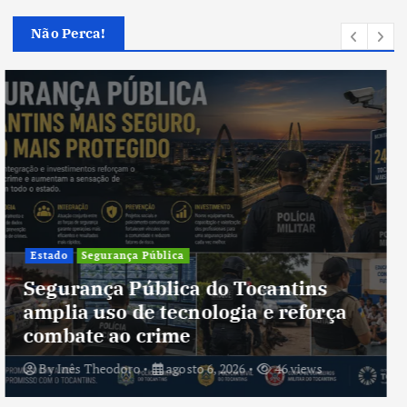
Não Perca!
Cultura
Cultura do Tocantins preserva
tradições e fortalece identidade de
um estado em constante
transformação
By
Inês Theodoro
agosto 5, 2026
41 views