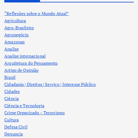
“Reflexões sobre o Mundo Atual”
Agricultura
Agro-Brasileiro
Agronegócio
Amazonas
Analise
Analise internacional
Arquitetura do Pensamento
Artigo de Opinião
Brasil
Cidadania | Direitos | Serviço | Interesse Público
Cidades
Ciência
Ciência e Tecnologia
Crime Organizado – Terrorismo
Cultura
Defesa Civil
Denuncia