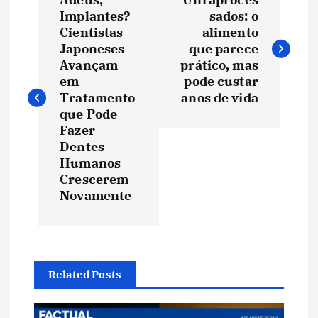
a
Implantes?
sados: o
Cientistas
alimento
v
Japoneses
que parece
Avançam
prático, mas
e
em
pode custar
Tratamento
anos de vida
que Pode
g
Fazer
Dentes
a
Humanos
Crescerem
ç
Novamente
ã
o
Related Posts
d