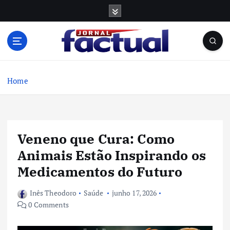
S
k
i
p
t
o
c
Home
o
n
t
e
Veneno que Cura: Como
n
t
Animais Estão Inspirando os
Medicamentos do Futuro
Inês Theodoro
Saúde
junho 17, 2026
0 Comments