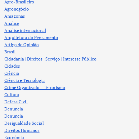
Agro-Brasileiro
Agronegócio
Amazonas
Analise
Analise internacional
Arquitetura do Pensamento
Artigo de Opinião
Brasil
Cidadania | Direitos | Serviço | Interesse Público
Cidades
Ciência
Ciência e Tecnologia
Crime Organizado – Terrorismo
Cultura
Defesa Civil
Denuncia
Denuncia
Desigualdade Social
Direitos Humanos
Econômia