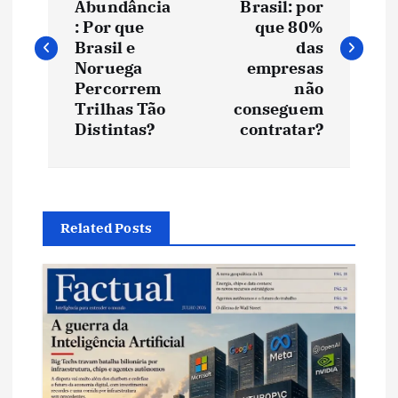
Abundância
Brasil: por
v
: Por que
que 80%
Brasil e
das
e
Noruega
empresas
Percorrem
não
Trilhas Tão
conseguem
g
Distintas?
contratar?
a
ç
Related Posts
ã
o
d
e