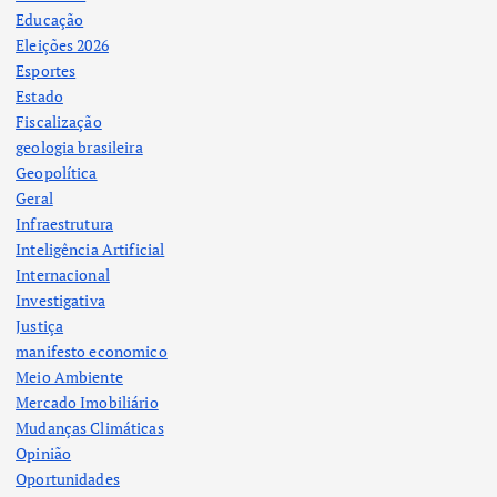
Educação
Eleições 2026
Esportes
Estado
Fiscalização
geologia brasileira
Geopolítica
Geral
Infraestrutura
Inteligência Artificial
Internacional
Investigativa
Justiça
manifesto economico
Meio Ambiente
Mercado Imobiliário
Mudanças Climáticas
Opinião
Oportunidades