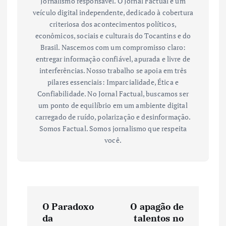
Jornalismo responsável. O Jornal Factual é um
veículo digital independente, dedicado à cobertura
criteriosa dos acontecimentos políticos,
econômicos, sociais e culturais do Tocantins e do
Brasil. Nascemos com um compromisso claro:
entregar informação confiável, apurada e livre de
interferências. Nosso trabalho se apoia em três
pilares essenciais: Imparcialidade, Ética e
Confiabilidade. No Jornal Factual, buscamos ser
um ponto de equilíbrio em um ambiente digital
carregado de ruído, polarização e desinformação.
Somos Factual. Somos jornalismo que respeita
você.
N
O Paradoxo
O apagão de
a
da
talentos no