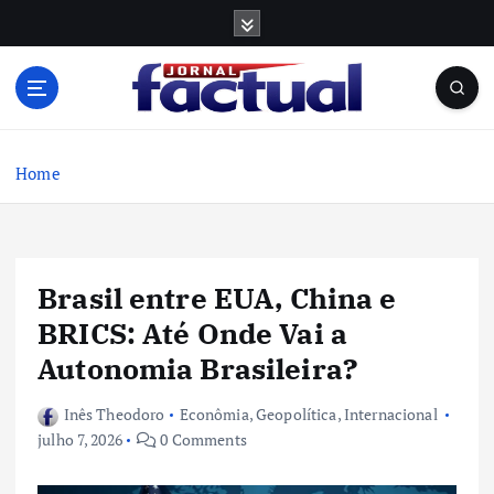
S
k
i
p
t
o
c
Home
o
n
t
e
Brasil entre EUA, China e
n
t
BRICS: Até Onde Vai a
Autonomia Brasileira?
Inês Theodoro
Econômia
,
Geopolítica
,
Internacional
julho 7, 2026
0 Comments