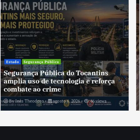
Cultura
Cultura do Tocantins preserva
tradições e fortalece identidade de
um estado em constante
transformação
By
Inês Theodoro
agosto 5, 2026
44 views