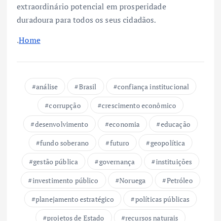
extraordinário potencial em prosperidade
duradoura para todos os seus cidadãos.
.
Home
análise
Brasil
confiança institucional
corrupção
crescimento econômico
desenvolvimento
economia
educação
fundo soberano
futuro
geopolítica
gestão pública
governança
instituições
investimento público
Noruega
Petróleo
planejamento estratégico
políticas públicas
projetos de Estado
recursos naturais