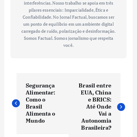
interferências. Nosso trabalho se apoia em três
pilares essenciais: Imparcialidade, Ética e
Confiabilidade. No Jornal Factual, buscamos ser
um ponto de equilíbrio em um ambiente digital
carregado de ruído, polarização e desinformação.
Somos Factual. Somos jornalismo que respeita
você.
N
Segurança
Brasil entre
a
Alimentar:
EUA, China
Como o
e BRICS:
v
Brasil
Até Onde
Alimenta o
Vai a
e
Mundo
Autonomia
Brasileira?