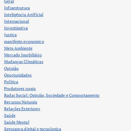
Geral
Infraestrutura
Inteligência Artificial
Internacional
Investigativa
Justiça
manifesto economico
Meio Ambiente
Mercado Imobiliário
Mudanças Climáticas
Opinião
Oportunidades
Política
Produtores rurais
Radar Social: Opinião, Sociedade e Comportamento
Recursos Naturais
Relações Exteriores
Saúde
Saúde Mental
Segurança digital e tecnologica