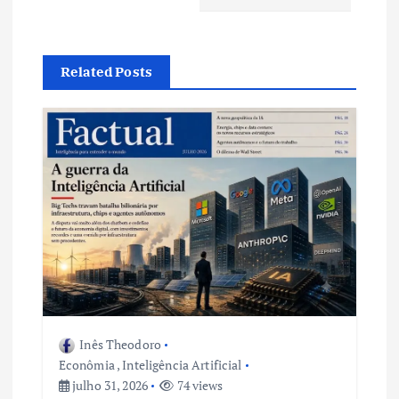
g
a
Related Posts
ç
ã
o
d
e
P
o
Inês Theodoro
Econômia
,
Inteligência Artificial
julho 31, 2026
74 views