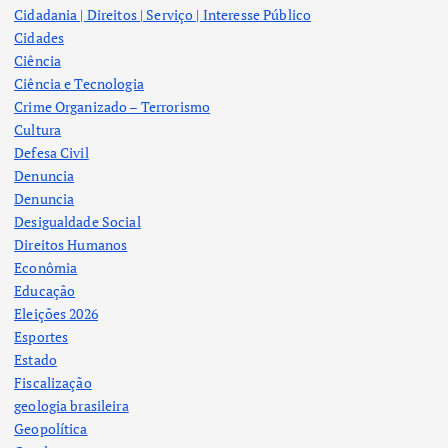
Cidadania | Direitos | Serviço | Interesse Público
Cidades
Ciência
Ciência e Tecnologia
Crime Organizado – Terrorismo
Cultura
Defesa Civil
Denuncia
Denuncia
Desigualdade Social
Direitos Humanos
Econômia
Educação
Eleições 2026
Esportes
Estado
Fiscalização
geologia brasileira
Geopolítica