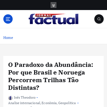
S
k
i
p
t
o
c
Home
o
n
t
e
O Paradoxo da Abundância:
n
t
Por que Brasil e Noruega
Percorrem Trilhas Tão
Distintas?
Inês Theodoro
Analise internacional
,
Econômia
,
Geopolítica