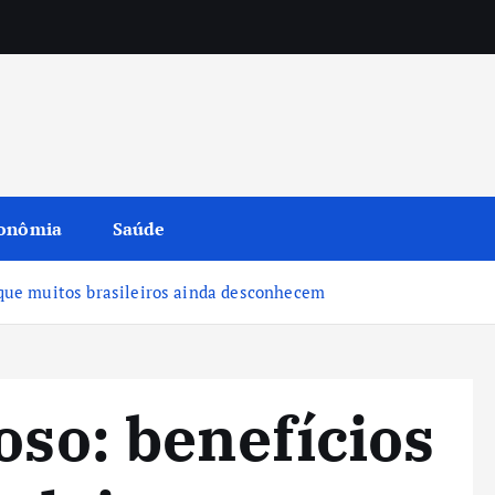
onômia
Saúde
i que muitos brasileiros ainda desconhecem
oso: benefícios