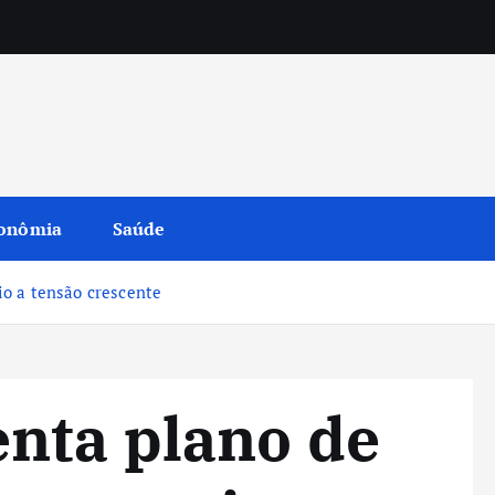
onômia
Saúde
o a tensão crescente
nta plano de