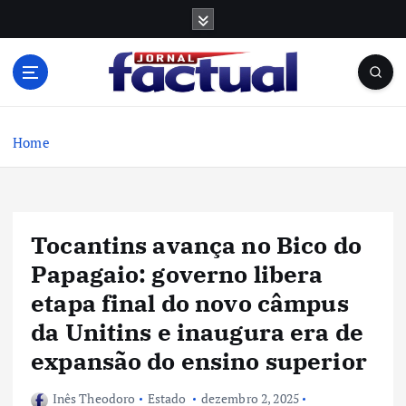
S
k
i
p
t
o
c
Home
o
n
t
e
Tocantins avança no Bico do
n
t
Papagaio: governo libera
etapa final do novo câmpus
da Unitins e inaugura era de
expansão do ensino superior
Inês Theodoro
Estado
dezembro 2, 2025