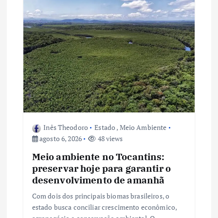
ã
o
d
e
P
o
Inês Theodoro
Estado
,
Meio Ambiente
agosto 6, 2026
48 views
s
Meio ambiente no Tocantins:
preservar hoje para garantir o
t
desenvolvimento de amanhã
Com dois dos principais biomas brasileiros, o
estado busca conciliar crescimento econômico,