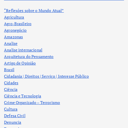
“Reflexões sobre o Mundo Atual”
Agricultura
Agro-Brasileiro
Agronegócio
Amazonas
Analise
Analise internacional
Arquitetura do Pensamento
Artigo de Opinião
Brasil
Cidadania | Direitos | Serviço | Interesse Público
Cidades
Ciência
Ciência e Tecnologia
Crime Organizado – Terrorismo
Cultura
Defesa Civil
Denuncia