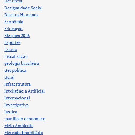
Denuncia
Desigualdade Social
Direitos Humanos
Econômia
Educação
Eleições 2026
Esportes
Estado
Fiscalização
geologia brasileira
Geopolítica
Geral
Infraestrutura
Inteligência Artificial
Internacional
Investigativa
Justiça
manifesto economico
Meio Ambiente
Mercado Imobiliário