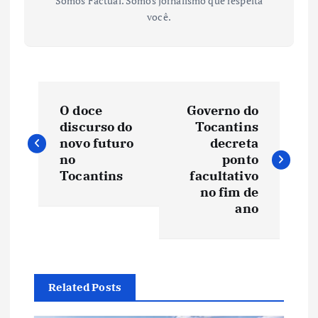
Somos Factual. Somos jornalismo que respeita
você.
N
O doce
Governo do
a
discurso do
Tocantins
novo futuro
decreta
v
no
ponto
Tocantins
facultativo
e
no fim de
ano
g
a
Related Posts
ç