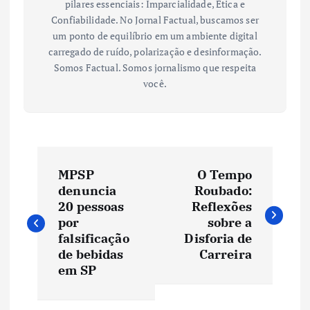
pilares essenciais: Imparcialidade, Ética e
Confiabilidade. No Jornal Factual, buscamos ser
um ponto de equilíbrio em um ambiente digital
carregado de ruído, polarização e desinformação.
Somos Factual. Somos jornalismo que respeita
você.
N
MPSP
O Tempo
a
denuncia
Roubado:
20 pessoas
Reflexões
v
por
sobre a
falsificação
Disforia de
e
de bebidas
Carreira
em SP
g