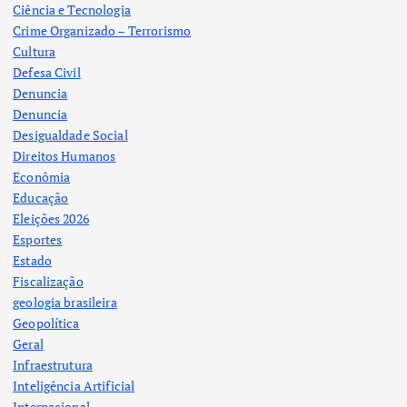
Ciência e Tecnologia
Crime Organizado – Terrorismo
Cultura
Defesa Civil
Denuncia
Denuncia
Desigualdade Social
Direitos Humanos
Econômia
Educação
Eleições 2026
Esportes
Estado
Fiscalização
geologia brasileira
Geopolítica
Geral
Infraestrutura
Inteligência Artificial
Internacional