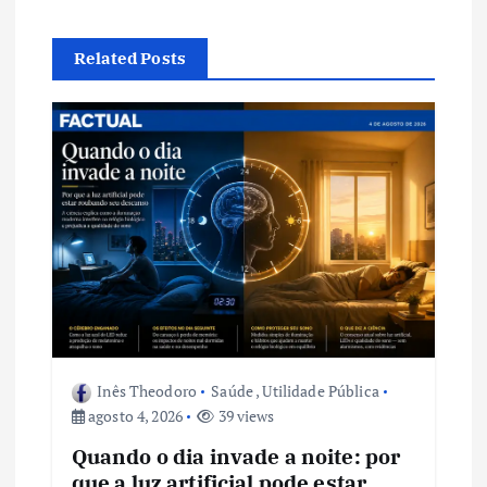
a
Related Posts
ç
ã
o
d
e
P
o
Inês Theodoro
Saúde
,
Utilidade Pública
agosto 4, 2026
39 views
s
Quando o dia invade a noite: por
que a luz artificial pode estar