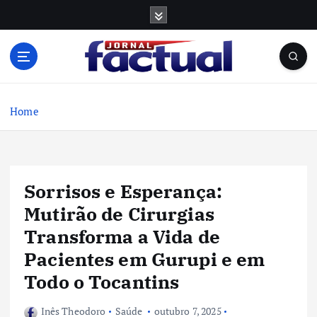
S
k
i
p
t
o
c
Home
o
n
t
e
Sorrisos e Esperança:
n
t
Mutirão de Cirurgias
Transforma a Vida de
Pacientes em Gurupi e em
Todo o Tocantins
Inês Theodoro
Saúde
outubro 7, 2025