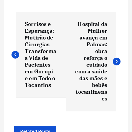
N
Sorrisos e
Hospital da
a
Esperança:
Mulher
Mutirão de
avança em
v
Cirurgias
Palmas:
Transforma
obra
e
a Vida de
reforça o
Pacientes
cuidado
em Gurupi
com a saúde
g
e em Todo o
das mães e
Tocantins
bebês
a
tocantinens
es
ç
ã
Related Posts