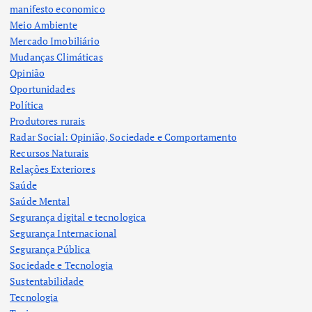
manifesto economico
Meio Ambiente
Mercado Imobiliário
Mudanças Climáticas
Opinião
Oportunidades
Política
Produtores rurais
Radar Social: Opinião, Sociedade e Comportamento
Recursos Naturais
Relações Exteriores
Saúde
Saúde Mental
Segurança digital e tecnologica
Segurança Internacional
Segurança Pública
Sociedade e Tecnologia
Sustentabilidade
Tecnologia