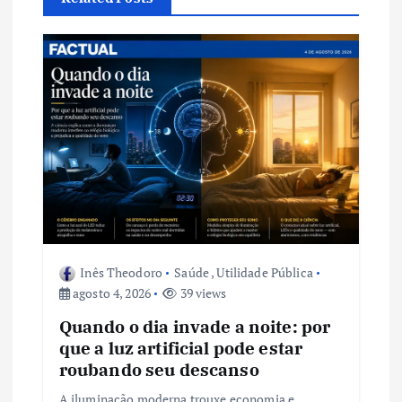
o
d
e
P
o
s
t
Inês Theodoro
Saúde
,
Utilidade Pública
agosto 4, 2026
39 views
Quando o dia invade a noite: por
que a luz artificial pode estar
roubando seu descanso
A iluminação moderna trouxe economia e