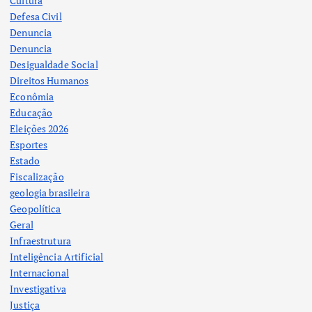
Cultura
Defesa Civil
Denuncia
Denuncia
Desigualdade Social
Direitos Humanos
Econômia
Educação
Eleições 2026
Esportes
Estado
Fiscalização
geologia brasileira
Geopolítica
Geral
Infraestrutura
Inteligência Artificial
Internacional
Investigativa
Justiça