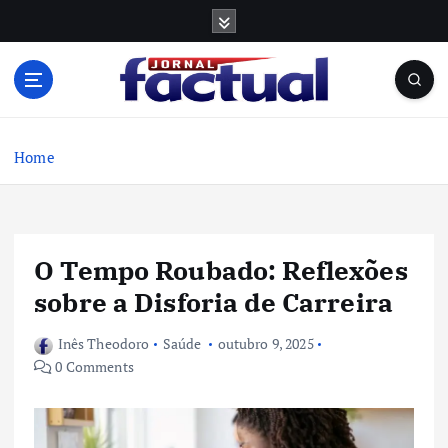
S
k
i
p
t
o
c
Home
o
n
t
e
O Tempo Roubado: Reflexões
n
t
sobre a Disforia de Carreira
Inês Theodoro
Saúde
outubro 9, 2025
0 Comments