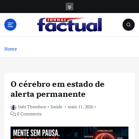
S
k
i
p
t
o
c
Home
o
n
t
e
O cérebro em estado de
n
t
alerta permanente
Inês Theodoro
Saúde
maio 11, 2026
0 Comments