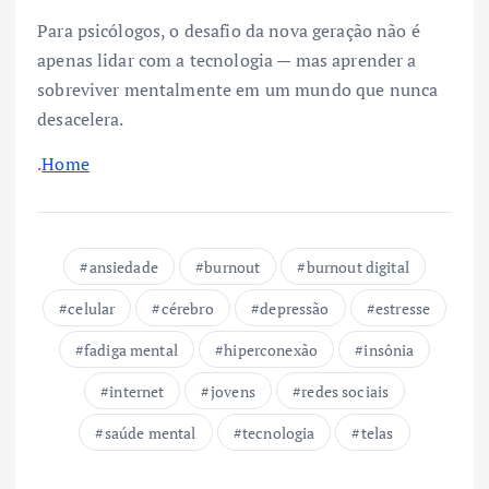
Para psicólogos, o desafio da nova geração não é
apenas lidar com a tecnologia — mas aprender a
sobreviver mentalmente em um mundo que nunca
desacelera.
.
Home
ansiedade
burnout
burnout digital
celular
cérebro
depressão
estresse
fadiga mental
hiperconexão
insônia
internet
jovens
redes sociais
saúde mental
tecnologia
telas