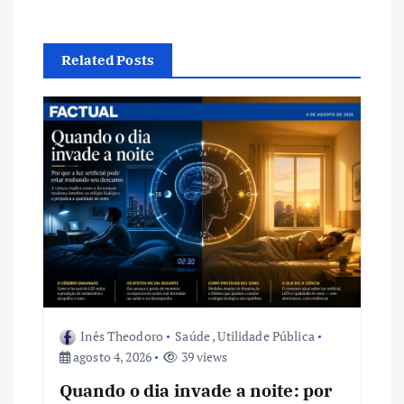
ç
ã
Related Posts
o
d
e
P
o
s
Inês Theodoro
Saúde
,
Utilidade Pública
agosto 4, 2026
39 views
t
Quando o dia invade a noite: por