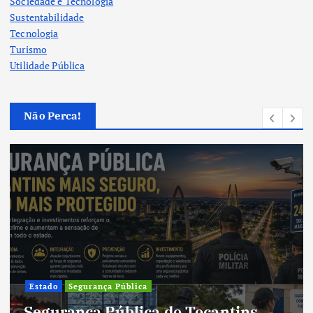
Sociedade e Tecnologia
Sustentabilidade
Tecnologia
Turismo
Utilidade Pública
Não Perca!
Cultura
Cultura do Tocantins preserv
ins
tradições e fortalece identida