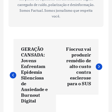
carregado de ruído, polarização e desinformação.
Somos Factual. Somos jornalismo que respeita
você.
N
GERAÇÃO
Fiocruz vai
a
CANSADA:
produzir
Jovens
remédio de
v
Enfrentam
alto custo
Epidemia
contra
e
Silenciosa
esclerose
de
para o SUS
Ansiedade e
g
Burnout
Digital
a