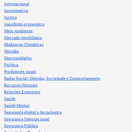
Internacional
Investigativa
Justiça
manifesto economico
Meio Ambiente
Mercado Imobiliário
Mudanças Climáticas
Opinião
Oportunidades
Política
Produtores rurais
Radar Social: Opinião, Sociedade e Comportamento
Recursos Naturais
Relações Exteriores
Saúde
Saúde Mental
Segurança digital e tecnologica
Segurança Internacional
Segurança Pública