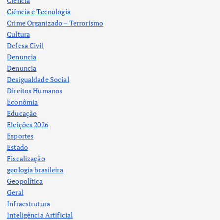
Ciência
Ciência e Tecnologia
Crime Organizado – Terrorismo
Cultura
Defesa Civil
Denuncia
Denuncia
Desigualdade Social
Direitos Humanos
Econômia
Educação
Eleições 2026
Esportes
Estado
Fiscalização
geologia brasileira
Geopolítica
Geral
Infraestrutura
Inteligência Artificial