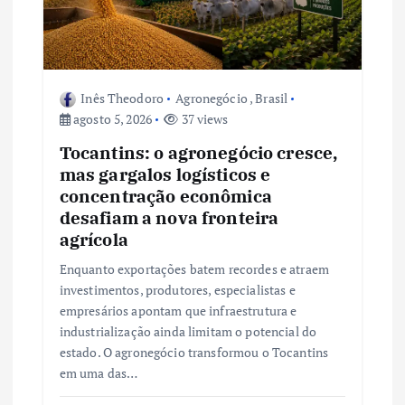
d
e
P
Inês Theodoro
Agronegócio
,
Brasil
agosto 5, 2026
37 views
o
Tocantins: o agronegócio cresce,
mas gargalos logísticos e
s
concentração econômica
desafiam a nova fronteira
t
agrícola
Enquanto exportações batem recordes e atraem
investimentos, produtores, especialistas e
empresários apontam que infraestrutura e
industrialização ainda limitam o potencial do
estado. O agronegócio transformou o Tocantins
em uma das…