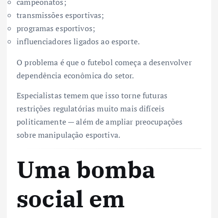
campeonatos;
transmissões esportivas;
programas esportivos;
influenciadores ligados ao esporte.
O problema é que o futebol começa a desenvolver
dependência econômica do setor.
Especialistas temem que isso torne futuras
restrições regulatórias muito mais difíceis
politicamente — além de ampliar preocupações
sobre manipulação esportiva.
Uma bomba
social em