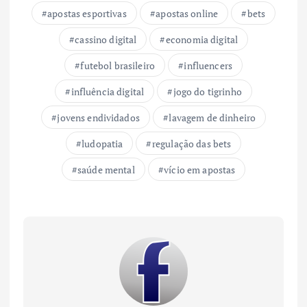
apostas esportivas
apostas online
bets
cassino digital
economia digital
futebol brasileiro
influencers
influência digital
jogo do tigrinho
jovens endividados
lavagem de dinheiro
ludopatia
regulação das bets
saúde mental
vício em apostas