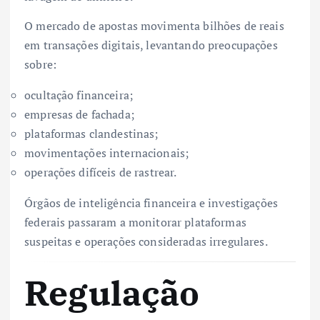
O mercado de apostas movimenta bilhões de reais
em transações digitais, levantando preocupações
sobre:
ocultação financeira;
empresas de fachada;
plataformas clandestinas;
movimentações internacionais;
operações difíceis de rastrear.
Órgãos de inteligência financeira e investigações
federais passaram a monitorar plataformas
suspeitas e operações consideradas irregulares.
Regulação