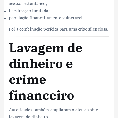
acesso instantâneo;
fiscalização limitada;
população financeiramente vulnerável.
Foi a combinação perfeita para uma crise silenciosa.
Lavagem de
dinheiro e
crime
financeiro
Autoridades também ampliaram o alerta sobre
lavagem de dinheiro.