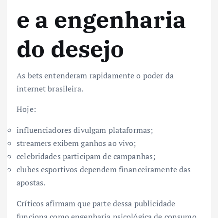
e a engenharia
do desejo
As bets entenderam rapidamente o poder da
internet brasileira.
Hoje:
influenciadores divulgam plataformas;
streamers exibem ganhos ao vivo;
celebridades participam de campanhas;
clubes esportivos dependem financeiramente das
apostas.
Críticos afirmam que parte dessa publicidade
funciona como engenharia psicológica de consumo.