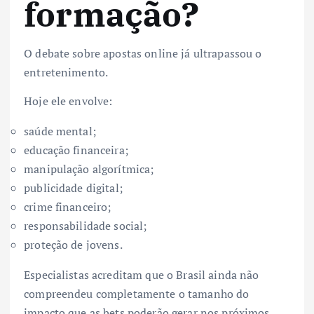
formação?
O debate sobre apostas online já ultrapassou o
entretenimento.
Hoje ele envolve:
saúde mental;
educação financeira;
manipulação algorítmica;
publicidade digital;
crime financeiro;
responsabilidade social;
proteção de jovens.
Especialistas acreditam que o Brasil ainda não
compreendeu completamente o tamanho do
impacto que as bets poderão gerar nos próximos