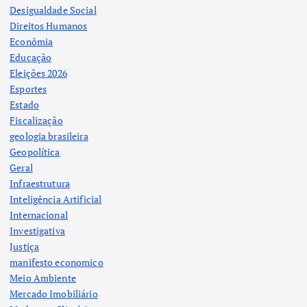
Desigualdade Social
Direitos Humanos
Econômia
Educação
Eleições 2026
Esportes
Estado
Fiscalização
geologia brasileira
Geopolítica
Geral
Infraestrutura
Inteligência Artificial
Internacional
Investigativa
Justiça
manifesto economico
Meio Ambiente
Mercado Imobiliário