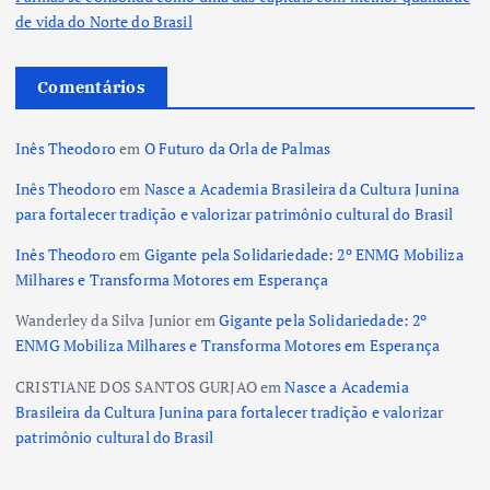
de vida do Norte do Brasil
Comentários
Inês Theodoro
em
O Futuro da Orla de Palmas
Inês Theodoro
em
Nasce a Academia Brasileira da Cultura Junina
para fortalecer tradição e valorizar patrimônio cultural do Brasil
Inês Theodoro
em
Gigante pela Solidariedade: 2º ENMG Mobiliza
Milhares e Transforma Motores em Esperança
Wanderley da Silva Junior
em
Gigante pela Solidariedade: 2º
ENMG Mobiliza Milhares e Transforma Motores em Esperança
CRISTIANE DOS SANTOS GURJAO
em
Nasce a Academia
Brasileira da Cultura Junina para fortalecer tradição e valorizar
patrimônio cultural do Brasil