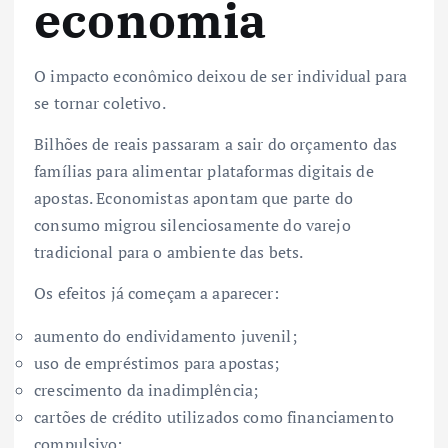
economia
O impacto econômico deixou de ser individual para
se tornar coletivo.
Bilhões de reais passaram a sair do orçamento das
famílias para alimentar plataformas digitais de
apostas. Economistas apontam que parte do
consumo migrou silenciosamente do varejo
tradicional para o ambiente das bets.
Os efeitos já começam a aparecer:
aumento do endividamento juvenil;
uso de empréstimos para apostas;
crescimento da inadimplência;
cartões de crédito utilizados como financiamento
compulsivo;