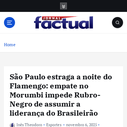
S
k
i
p
t
o
c
Home
o
n
t
e
São Paulo estraga a noite do
n
t
Flamengo: empate no
Morumbi impede Rubro-
Negro de assumir a
liderança do Brasileirão
Inês Theodoro
Esportes
novembro 6, 2025