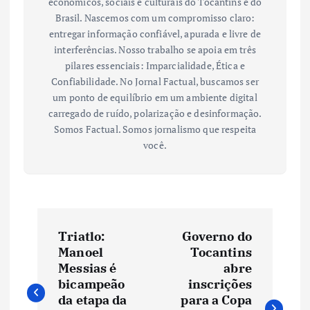
econômicos, sociais e culturais do Tocantins e do
Brasil. Nascemos com um compromisso claro:
entregar informação confiável, apurada e livre de
interferências. Nosso trabalho se apoia em três
pilares essenciais: Imparcialidade, Ética e
Confiabilidade. No Jornal Factual, buscamos ser
um ponto de equilíbrio em um ambiente digital
carregado de ruído, polarização e desinformação.
Somos Factual. Somos jornalismo que respeita
você.
N
Triatlo:
Governo do
a
Manoel
Tocantins
Messias é
abre
v
bicampeão
inscrições
da etapa da
para a Copa