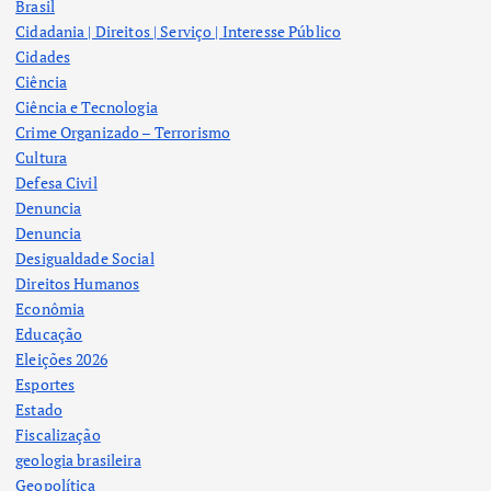
Brasil
Cidadania | Direitos | Serviço | Interesse Público
Cidades
Ciência
Ciência e Tecnologia
Crime Organizado – Terrorismo
Cultura
Defesa Civil
Denuncia
Denuncia
Desigualdade Social
Direitos Humanos
Econômia
Educação
Eleições 2026
Esportes
Estado
Fiscalização
geologia brasileira
Geopolítica