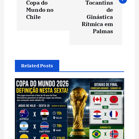
e
Copa do
Tocantins
Mundo no
de
Chile
Ginástica
g
Rítmica em
Palmas
a
ç
ã
Related Posts
o
d
e
P