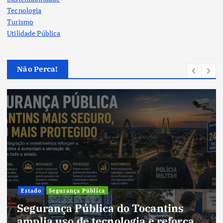
Tecnologia
Turismo
Utilidade Pública
Não Perca!
Cultura
Cultura do Tocantins pre
antins
tradições e fortalece iden
e reforça
um estado em constante