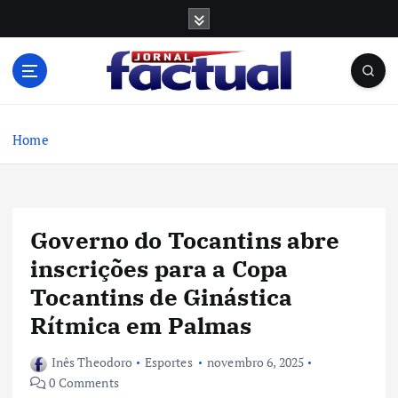
S
k
i
p
t
o
c
Home
o
n
t
e
Governo do Tocantins abre
n
t
inscrições para a Copa
Tocantins de Ginástica
Rítmica em Palmas
Inês Theodoro
Esportes
novembro 6, 2025
0 Comments