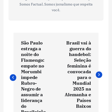
Somos Factual. Somos jornalismo que respeita
você.
N
São Paulo
Brasil vai à
a
estraga a
guerra do
noite do
handebol:
v
Flamengo:
Seleção
empate no
feminina é
e
Morumbi
convocada
impede
para o
Rubro-
Mundial
g
Negro de
2025 na
assumir a
Alemanha e
a
liderança
Países
do
Baixos
ç
Brasileirão