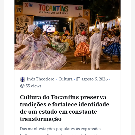
ã
o
d
e
P
o
Inês Theodoro
Cultura
agosto 5, 2026
35 views
s
Cultura do Tocantins preserva
tradições e fortalece identidade
t
de um estado em constante
transformação
Das manifestações populares às expressões