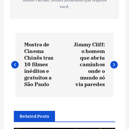
você.
N
Mostra de
Jimmy Cliff:
a
Cinema
o homem
Chinês traz
que abriu
v
10 filmes
caminhos
inéditos e
onde o
e
gratuitos a
mundo só
São Paulo
via paredes
g
a
Related Posts
ç