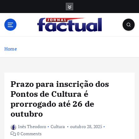
S
k
i
p
t
o
c
Home
o
n
t
e
Prazo para inscrição dos
n
t
Pontos de Cultura é
prorrogado até 26 de
outubro
Inês Theodoro
Cultura
outubro 28, 2025
0 Comments