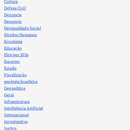
Cultura
Defesa Civil
Denuncia
Denuncia
Desigualdade Social
Direitos Humanos
Econômia
Educação
Eleições 2026
Esportes
Estado
Fiscalização
geologia brasileira
Geopolítica
Geral
Infraestrutura
Inteligência Artificial
Internacional
Investigativa
Justiça