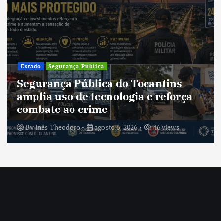
Cultura
Cultura do Tocantins p
ocantins
tradições e fortalece id
a e reforça
um estado em constant
transformação
46 views
By
Inês Theodoro
agosto 5, 2026