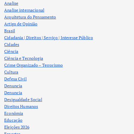
Analise
Analise internacional
Arquitetura do Pensamento
Artigo de Opinião
Brasil
Cidadania | Direitos | Serviço | Interesse Público
Cidades
Ciência
Ciência e Tecnologia
Crime Organizado – Terrorismo
Cultura
Defesa Civil
Denuncia
Denuncia
Desigualdade Social
Direitos Humanos
Econômia
Educação
Eleições 2026
Esportes