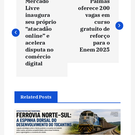
Mercado
Palmas
a
Livre
oferece 200
inaugura
vagas em
v
seu próprio
curso
“atacadão
gratuito de
e
online” e
reforço
acelera
para o
disputa no
Enem 2025
g
comércio
digital
a
ç
ã
Related Posts
o
d