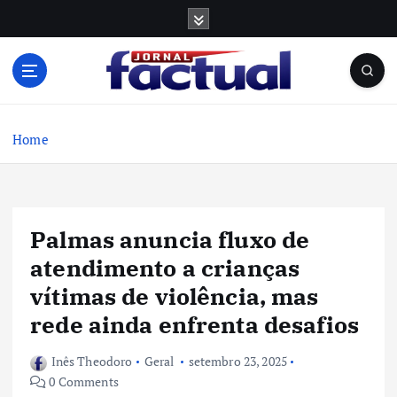
S
k
i
p
t
o
c
Home
o
n
t
e
Palmas anuncia fluxo de
n
t
atendimento a crianças
vítimas de violência, mas
rede ainda enfrenta desafios
Inês Theodoro
Geral
setembro 23, 2025
0 Comments