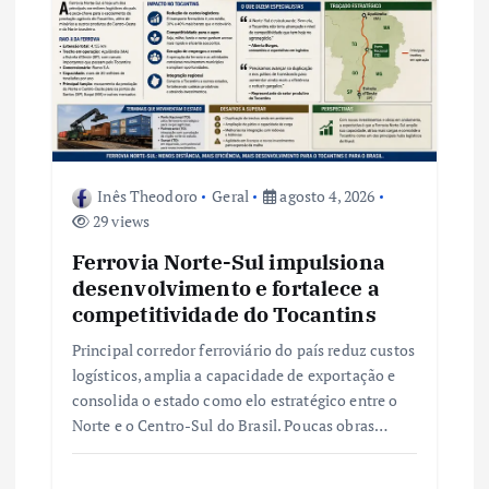
e
P
o
s
Inês Theodoro
Geral
agosto 4, 2026
29 views
t
Ferrovia Norte-Sul impulsiona
desenvolvimento e fortalece a
competitividade do Tocantins
Principal corredor ferroviário do país reduz custos
logísticos, amplia a capacidade de exportação e
consolida o estado como elo estratégico entre o
Norte e o Centro-Sul do Brasil. Poucas obras…