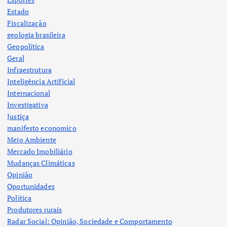
Estado
Fiscalização
geologia brasileira
Geopolítica
Geral
Infraestrutura
Inteligência Artificial
Internacional
Investigativa
Justiça
manifesto economico
Meio Ambiente
Mercado Imobiliário
Mudanças Climáticas
Opinião
Oportunidades
Política
Produtores rurais
Radar Social: Opinião, Sociedade e Comportamento